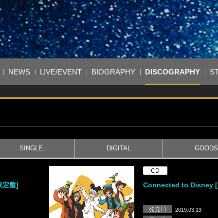
NEWS
LIVE/EVENT
BIOGRAPHY
DISCOGRAPHY
S
SINGLE
DIGITAL
GOOD
CD
[限定盤]
Connected to Disney
発売日
2019.03.13