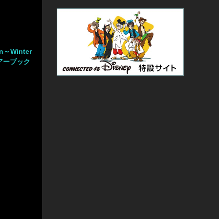
on～Winter
」ツアーブック