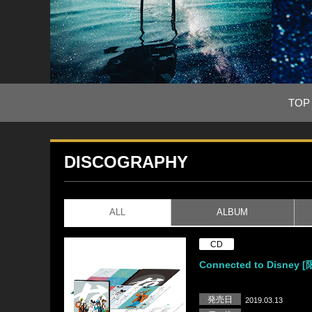
TOP
DISCOGRAPHY
ALL
ALBUM
CD
Connected to Disney 
発売日
2019.03.13