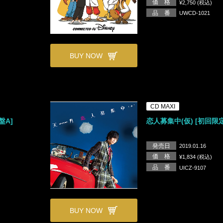
価 格
¥2,750 (税込)
品 番
UWCD-1021
BUY NOW
CD MAXI
盤A]
恋人募集中(仮) [初回限
発売日
2019.01.16
価 格
¥1,834 (税込)
品 番
UICZ-9107
BUY NOW