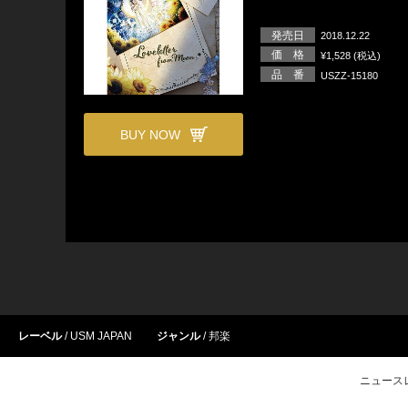
発売日
2018.12.22
価 格
¥1,528 (税込)
品 番
USZZ-15180
BUY NOW
レーベル
USM JAPAN
ジャンル
邦楽
ニュース