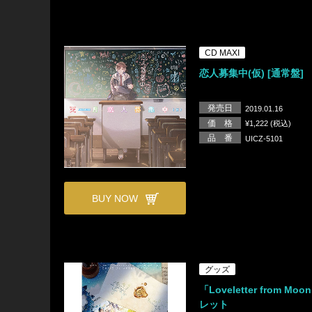
CD MAXI
恋人募集中(仮) [通常盤]
発売日
2019.01.16
価 格
¥1,222 (税込)
品 番
UICZ-5101
BUY NOW
グッズ
「Loveletter from M
レット