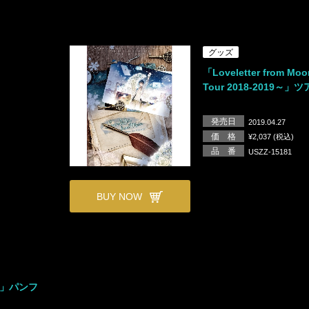
グッズ
「Loveletter from Mo
Tour 2018-2019～
発売日
2019.04.27
価 格
¥2,037 (税込)
品 番
USZZ-15181
BUY NOW
oon」パンフ