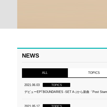
NEWS
ALL
TOPICS
2021.06.03
TOPICS
デビューEP｢BOUNDARIES -SET A-｣から新曲「Po
2021.05.17
TOPICS