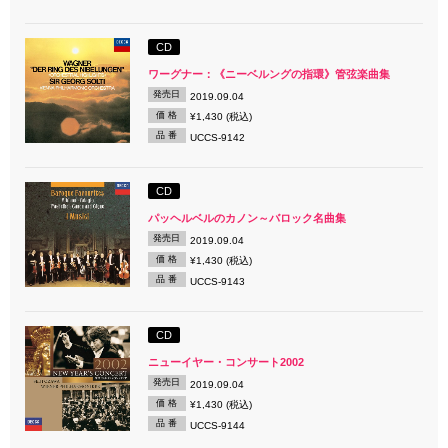
CD
ワーグナー：《ニーベルングの指環》管弦楽曲集
発売日
2019.09.04
価 格
¥1,430 (税込)
品 番
UCCS-9142
CD
パッヘルベルのカノン～バロック名曲集
発売日
2019.09.04
価 格
¥1,430 (税込)
品 番
UCCS-9143
CD
ニューイヤー・コンサート2002
発売日
2019.09.04
価 格
¥1,430 (税込)
品 番
UCCS-9144