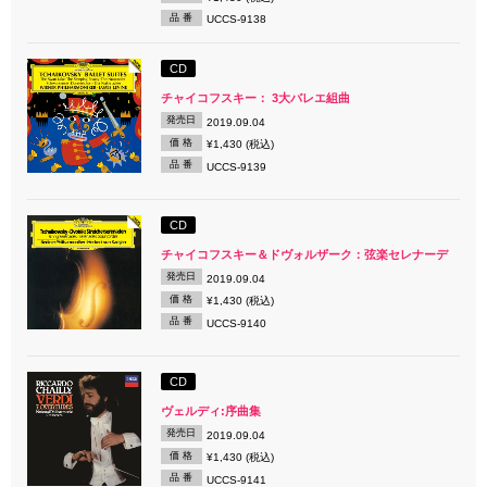
品 番
UCCS-9138
CD
チャイコフスキー： 3大バレエ組曲
発売日
2019.09.04
価 格
¥1,430 (税込)
品 番
UCCS-9139
CD
チャイコフスキー＆ドヴォルザーク：弦楽セレナーデ
発売日
2019.09.04
価 格
¥1,430 (税込)
品 番
UCCS-9140
CD
ヴェルディ:序曲集
発売日
2019.09.04
価 格
¥1,430 (税込)
品 番
UCCS-9141