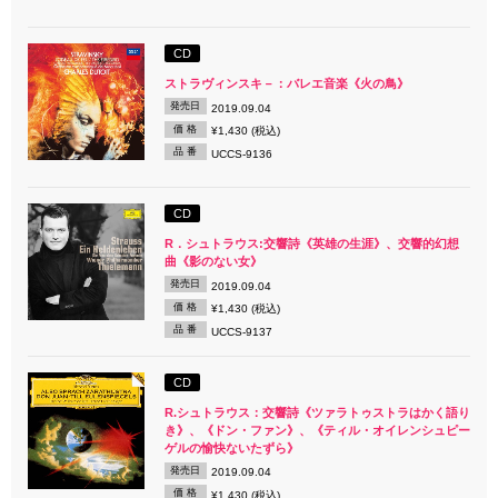
CD
ストラヴィンスキ－：バレエ音楽《火の鳥》
発売日
2019.09.04
価 格
¥1,430 (税込)
品 番
UCCS-9136
CD
R．シュトラウス:交響詩《英雄の生涯》、交響的幻想
曲《影のない女》
発売日
2019.09.04
価 格
¥1,430 (税込)
品 番
UCCS-9137
CD
R.シュトラウス：交響詩《ツァラトゥストラはかく語り
き》、《ドン・ファン》、《ティル・オイレンシュピー
ゲルの愉快ないたずら》
発売日
2019.09.04
価 格
¥1,430 (税込)