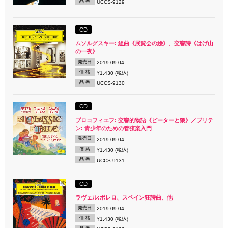
品 番
UCCS-9129
CD
ムソルグスキー: 組曲《展覧会の絵》、交響詩《はげ山
の一夜》
発売日
2019.09.04
価 格
¥1,430 (税込)
品 番
UCCS-9130
CD
プロコフィエフ: 交響的物語《ピーターと狼》／ブリテ
ン: 青少年のための管弦楽入門
発売日
2019.09.04
価 格
¥1,430 (税込)
品 番
UCCS-9131
CD
ラヴェル:ボレロ、スペイン狂詩曲、他
発売日
2019.09.04
価 格
¥1,430 (税込)