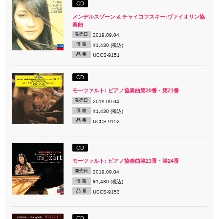
CD
メンデルスゾーン & チャイコフスキー:ヴァイオリン協
奏曲
発売日
2019.09.04
価 格
¥1,430 (税込)
品 番
UCCS-9151
CD
モーツァルト: ピアノ協奏曲第20番・第21番
発売日
2019.09.04
価 格
¥1,430 (税込)
品 番
UCCS-9152
CD
モーツァルト: ピアノ協奏曲第23番・第24番
発売日
2019.09.04
価 格
¥1,430 (税込)
品 番
UCCS-9153
CD