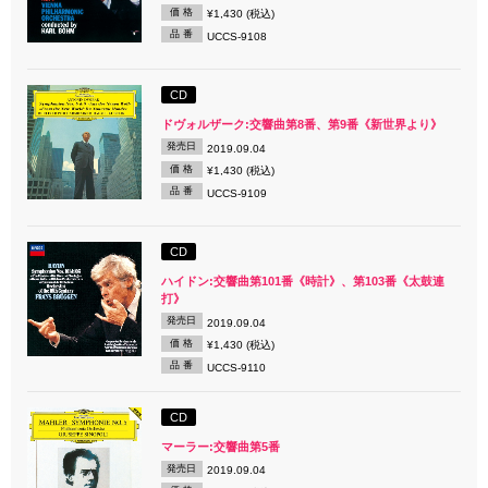
価 格
¥1,430 (税込)
品 番
UCCS-9108
CD
ドヴォルザーク:交響曲第8番、第9番《新世界より》
発売日
2019.09.04
価 格
¥1,430 (税込)
品 番
UCCS-9109
CD
ハイドン:交響曲第101番《時計》、第103番《太鼓連
打》
発売日
2019.09.04
価 格
¥1,430 (税込)
品 番
UCCS-9110
CD
マーラー:交響曲第5番
発売日
2019.09.04