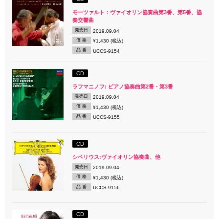
モーツァルト：ヴァイオリン協奏曲第3番、第5番、協
奏交響曲
発売日
2019.09.04
価 格
¥1,430 (税込)
品 番
UCCS-9154
CD
ラフマニノフ: ピアノ協奏曲第2番・第3番
発売日
2019.09.04
価 格
¥1,430 (税込)
品 番
UCCS-9155
CD
シベリウス:ヴァイオリン協奏曲、他
発売日
2019.09.04
価 格
¥1,430 (税込)
品 番
UCCS-9156
CD