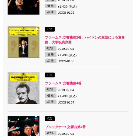
2019.09.04
価 格
¥1,430 (税込)
品 番
UCCS-9105
CD
ブラームス:交響曲第2番、ハイドンの主題による変奏
曲、大学祝典序曲
発売日
2019.09.04
価 格
¥1,430 (税込)
品 番
UCCS-9106
CD
ブラームス:交響曲第4番
発売日
2019.09.04
価 格
¥1,430 (税込)
品 番
UCCS-9107
CD
ブルックナー: 交響曲第4番
発売日
2019.09.04