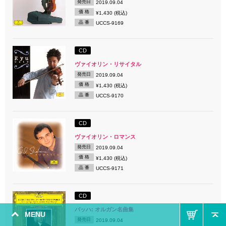
発売日
2019.09.04
価 格
¥1,430 (税込)
品 番
UCCS-9169
CD
ヴァイオリン・リサイタル
発売日
2019.09.04
価 格
¥1,430 (税込)
品 番
UCCS-9170
CD
ヴァイオリン・ロマンス
発売日
2019.09.04
価 格
¥1,430 (税込)
品 番
UCCS-9171
CD
バッハ: オルガン名曲集
MENU
発売日
2019.09.04