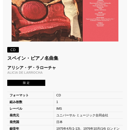
CD
スペイン・ピアノ名曲集
アリシア・デ・ラローチャ
ALICIA DE LARROCHA
限 定
フォーマット
CD
組み枚数
1
レーベル
IMS
発売元
ユニバーサル ミュージック合同会社
発売国
日本
録音年
1975年4月(1-13)、1976年10月(14) ロンドン