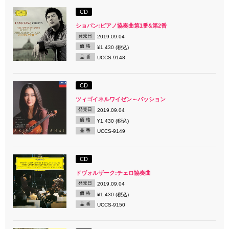
CD
ショパン:ピアノ協奏曲第1番&第2番
発売日
2019.09.04
価 格
¥1,430 (税込)
品 番
UCCS-9148
CD
ツィゴイネルワイゼン～パッション
発売日
2019.09.04
価 格
¥1,430 (税込)
品 番
UCCS-9149
CD
ドヴォルザーク:チェロ協奏曲
発売日
2019.09.04
価 格
¥1,430 (税込)
品 番
UCCS-9150