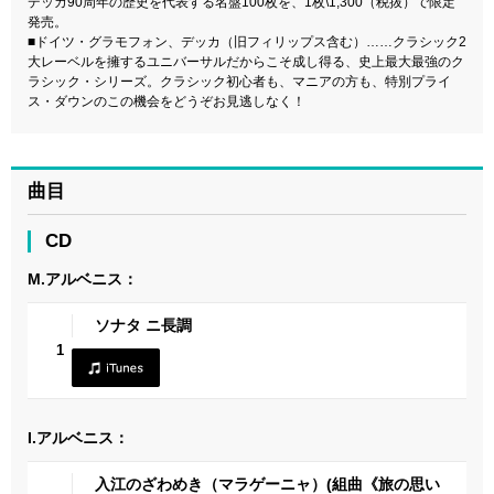
デッカ90周年の歴史を代表する名盤100枚を、1枚\1,300（税抜）で限定
発売。
■ドイツ・グラモフォン、デッカ（旧フィリップス含む）……クラシック2
大レーベルを擁するユニバーサルだからこそ成し得る、史上最大最強のク
ラシック・シリーズ。クラシック初心者も、マニアの方も、特別プライ
ス・ダウンのこの機会をどうぞお見逃しなく！
曲目
CD
M.アルベニス：
ソナタ ニ長調
1
I.アルベニス：
入江のざわめき（マラゲーニャ）(組曲《旅の思い