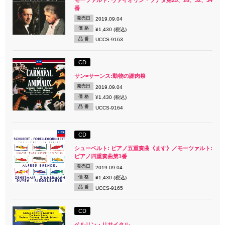
番
発売日
2019.09.04
価 格
¥1,430 (税込)
品 番
UCCS-9163
CD
サン=サーンス:動物の謝肉祭
発売日
2019.09.04
価 格
¥1,430 (税込)
品 番
UCCS-9164
CD
シューベルト: ピアノ五重奏曲《ます》／モーツァルト:
ピアノ四重奏曲第1番
発売日
2019.09.04
価 格
¥1,430 (税込)
品 番
UCCS-9165
CD
ベルリン・リサイタル