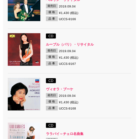
発売日
2019.09.04
価 格
¥1,430 (税込)
品 番
UCCS-9166
CD
ルーブル（パリ）・リサイタル
発売日
2019.09.04
価 格
¥1,430 (税込)
品 番
UCCS-9167
CD
ヴィオラ・ブーケ
発売日
2019.09.04
価 格
¥1,430 (税込)
品 番
UCCS-9168
CD
ララバイ～チェロ名曲集