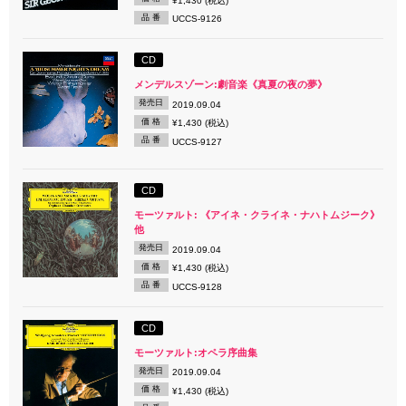
¥1,430 (税込)
品 番
UCCS-9126
CD
メンデルスゾーン:劇音楽《真夏の夜の夢》
発売日
2019.09.04
価 格
¥1,430 (税込)
品 番
UCCS-9127
CD
モーツァルト: 《アイネ・クライネ・ナハトムジーク》
他
発売日
2019.09.04
価 格
¥1,430 (税込)
品 番
UCCS-9128
CD
モーツァルト:オペラ序曲集
発売日
2019.09.04
価 格
¥1,430 (税込)