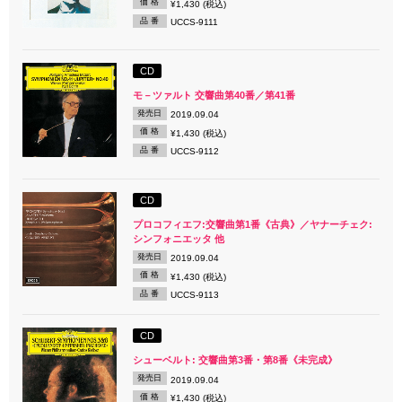
価 格
¥1,430 (税込)
品 番
UCCS-9111
CD
モ－ツァルト 交響曲第40番／第41番
発売日
2019.09.04
価 格
¥1,430 (税込)
品 番
UCCS-9112
CD
プロコフィエフ:交響曲第1番《古典》／ヤナーチェク:
シンフォニエッタ 他
発売日
2019.09.04
価 格
¥1,430 (税込)
品 番
UCCS-9113
CD
シューベルト: 交響曲第3番・第8番《未完成》
発売日
2019.09.04
価 格
¥1,430 (税込)