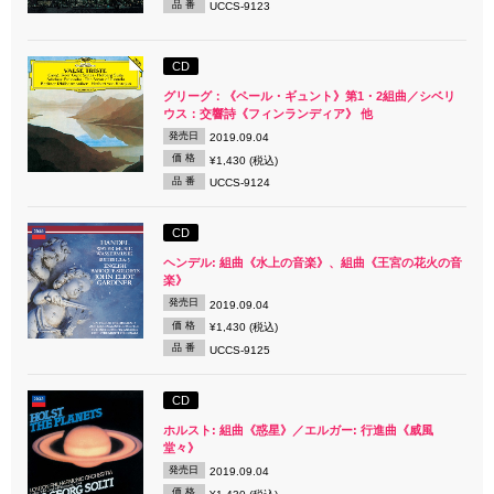
品 番
UCCS-9123
CD
グリーグ：《ペール・ギュント》第1・2組曲／シベリ
ウス：交響詩《フィンランディア》 他
発売日
2019.09.04
価 格
¥1,430 (税込)
品 番
UCCS-9124
CD
ヘンデル: 組曲《水上の音楽》、組曲《王宮の花火の音
楽》
発売日
2019.09.04
価 格
¥1,430 (税込)
品 番
UCCS-9125
CD
ホルスト: 組曲《惑星》／エルガー: 行進曲《威風
堂々》
発売日
2019.09.04
価 格