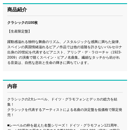
商品紹介
クラシックの100枚
【生産限定盤】
躍動感溢れる独特な舞曲のリズム、ノスタルジックな感興に満ちた旋律、
スペインの異国情緒溢れるピアノ作品では他の追随を許さないバルセロナ
出身の20世紀を代表するピアニスト、アリシア・デ・ラローチャ（1923-
2009）の演奏で聴くスペイン・ピアノ名曲集。繊細なタッチから紡がれ
る音楽は、自然な息吹と生命の輝きに満ちています。
内容
クラシックの2大レーベル、ドイツ・グラモフォンとデッカの総力を結
集！
クラシックを代表するアーティストによる名曲の決定盤を低価格で限定発
売！
■レーベルの枠を超えた名盤シリーズ！ ドイツ・グラモフォン121周年、