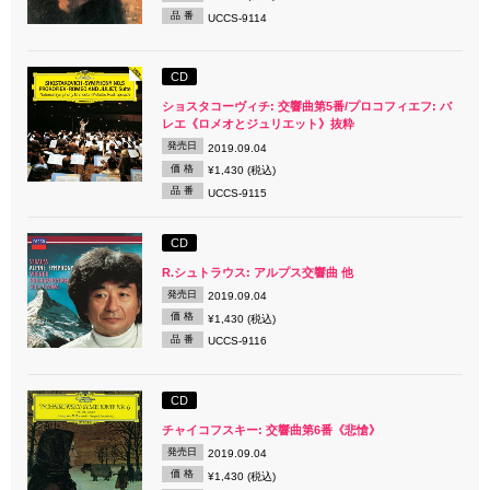
品 番
UCCS-9114
CD
ショスタコーヴィチ: 交響曲第5番/プロコフィエフ: バ
レエ《ロメオとジュリエット》抜粋
発売日
2019.09.04
価 格
¥1,430 (税込)
品 番
UCCS-9115
CD
R.シュトラウス: アルプス交響曲 他
発売日
2019.09.04
価 格
¥1,430 (税込)
品 番
UCCS-9116
CD
チャイコフスキー: 交響曲第6番《悲愴》
発売日
2019.09.04
価 格
¥1,430 (税込)