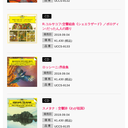
品 番
UCCS-9132
CD
R.コルサコフ:交響組曲《シェエラザード》／ボロディ
ン:だったん人の踊り
発売日
2019.09.04
価 格
¥1,430 (税込)
品 番
UCCS-9133
CD
ロッシーニ:序曲集
発売日
2019.09.04
価 格
¥1,430 (税込)
品 番
UCCS-9134
CD
スメタナ：交響詩《わが祖国》
発売日
2019.09.04
価 格
¥1,430 (税込)
品 番
UCCS-9135