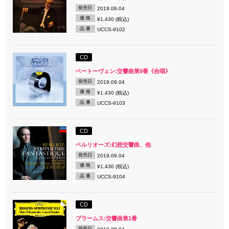
発売日
2019.09.04
価 格
¥1,430 (税込)
品 番
UCCS-9102
CD
ベートーヴェン:交響曲第9番《合唱》
発売日
2019.09.04
価 格
¥1,430 (税込)
品 番
UCCS-9103
CD
ベルリオーズ:幻想交響曲、他
発売日
2019.09.04
価 格
¥1,430 (税込)
品 番
UCCS-9104
CD
ブラームス:交響曲第1番
発売日