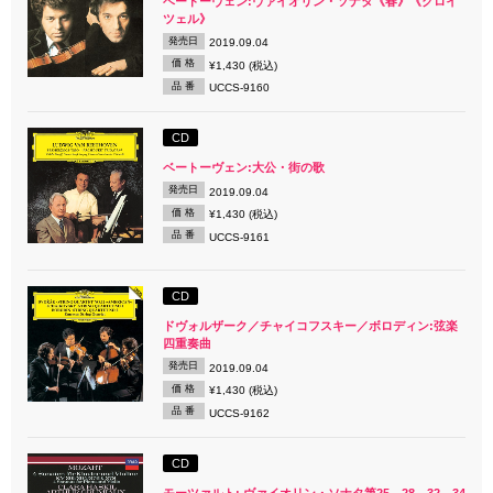
ベートーヴェン:ヴァイオリン・ソナタ《春》《クロイ
ツェル》
発売日
2019.09.04
価 格
¥1,430 (税込)
品 番
UCCS-9160
CD
ベートーヴェン:大公・街の歌
発売日
2019.09.04
価 格
¥1,430 (税込)
品 番
UCCS-9161
CD
ドヴォルザーク／チャイコフスキー／ボロディン:弦楽
四重奏曲
発売日
2019.09.04
価 格
¥1,430 (税込)
品 番
UCCS-9162
CD
モーツァルト: ヴァイオリン・ソナタ第25、28、32、34