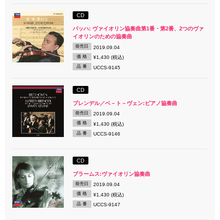
CD
バッハ: ヴァイオリン協奏曲第1番・第2番、2つのヴァ
イオリンのための協奏曲
発売日
2019.09.04
価 格
¥1,430 (税込)
品 番
UCCS-9145
CD
ブレンデル／ベ－ト－ヴェン:ピアノ協奏曲
発売日
2019.09.04
価 格
¥1,430 (税込)
品 番
UCCS-9146
CD
ブラームス:ヴァイオリン協奏曲
発売日
2019.09.04
価 格
¥1,430 (税込)
品 番
UCCS-9147