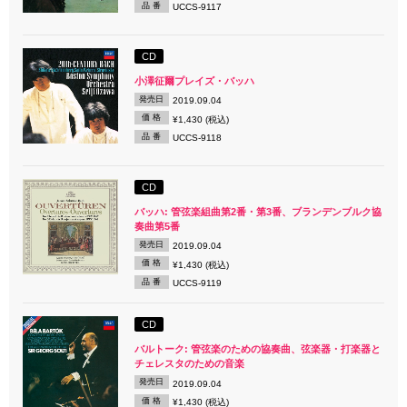
品 番
UCCS-9117
CD
小澤征爾プレイズ・バッハ
発売日
2019.09.04
価 格
¥1,430 (税込)
品 番
UCCS-9118
CD
バッハ: 管弦楽組曲第2番・第3番、ブランデンブルク協
奏曲第5番
発売日
2019.09.04
価 格
¥1,430 (税込)
品 番
UCCS-9119
CD
バルトーク: 管弦楽のための協奏曲、弦楽器・打楽器と
チェレスタのための音楽
発売日
2019.09.04
価 格
¥1,430 (税込)