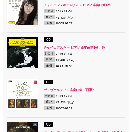
チャイコフスキー&リスト:ピアノ協奏曲第1番
発売日
2019.09.04
価 格
¥1,430 (税込)
品 番
UCCS-9157
CD
チャイコフスキー:ピアノ協奏曲第1番、他
発売日
2019.09.04
価 格
¥1,430 (税込)
品 番
UCCS-9158
CD
ヴィヴァルディ：協奏曲集《四季》
発売日
2019.09.04
価 格
¥1,430 (税込)
品 番
UCCS-9159
CD