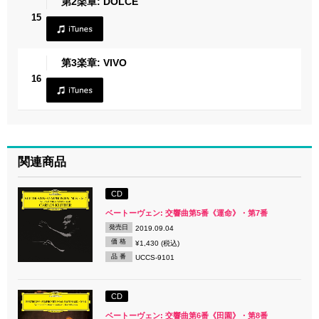
第2楽章: DOLCE
15
第3楽章: VIVO
16
関連商品
CD
ベートーヴェン: 交響曲第5番《運命》・第7番
発売日
2019.09.04
価 格
¥1,430 (税込)
品 番
UCCS-9101
CD
ベートーヴェン: 交響曲第6番《田園》・第8番