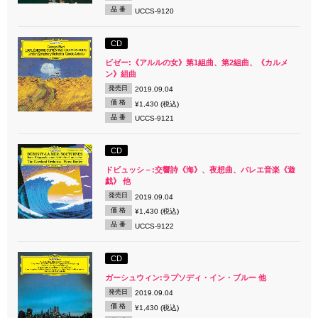
品 番
UCCS-9120
CD
ビゼー:《アルルの女》第1組曲、第2組曲、《カルメ
ン》組曲
発売日
2019.09.04
価 格
¥1,430 (税込)
品 番
UCCS-9121
CD
ドビュッシ－:交響詩《海》、夜想曲、バレエ音楽《遊
戯》 他
発売日
2019.09.04
価 格
¥1,430 (税込)
品 番
UCCS-9122
CD
ガーシュウィン:ラプソディ・イン・ブルー 他
発売日
2019.09.04
価 格
¥1,430 (税込)