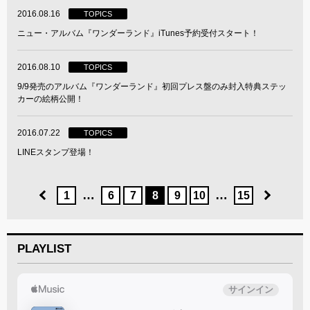
2016.08.16
TOPICS
ニュー・アルバム『ワンダーランド』iTunes予約受付スタート！
2016.08.10
TOPICS
9/9発売のアルバム『ワンダーランド』初回プレス盤のみ封入特典ステッ
カーの絵柄公開！
2016.07.22
TOPICS
LINEスタンプ登場！
…
…
1
6
7
8
9
10
15
PLAYLIST