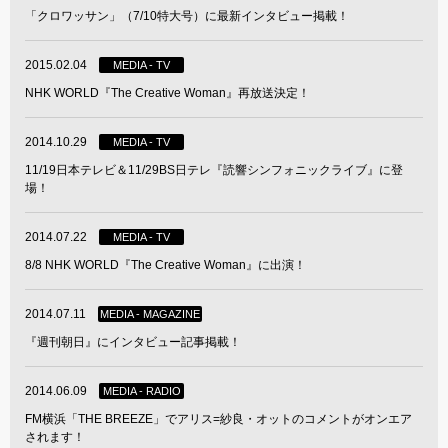
「クロワッサン」（7/10特大号）に最新インタビュー掲載！
2015.02.04
MEDIA - TV
NHK WORLD『The Creative Woman』再放送決定！
2014.10.29
MEDIA - TV
11/19日本テレビ＆11/29BS日テレ『読響シンフォニックライブ』に登
場！
2014.07.22
MEDIA - TV
8/8 NHK WORLD『The Creative Woman』に出演！
2014.07.11
MEDIA - MAGAZINE
『週刊朝日』にインタビュー記事掲載！
2014.06.09
MEDIA - RADIO
FM横浜「THE BREEZE」でアリス=紗良・オットのコメントがオンエア
されます！