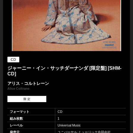
CD
ジャーニー・イン・サッチダーナンダ [限定盤] [SHM-
CD]
アリス・コルトレーン
Alice Coltrane
限 定
フォーマット
CD
組み枚数
1
レーベル
Universal Music
発売元
ユニバーサル ミュージック合同会社