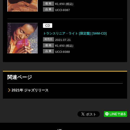
価 格
¥1,650 (税込)
品 番
UCCI-9387
CD
トランスリニア・ライト [限定盤] [SHM-CD]
発売日
2021.07.21
価 格
¥1,650 (税込)
品 番
UCCI-9388
関連ページ
2021年 ジャズリリース