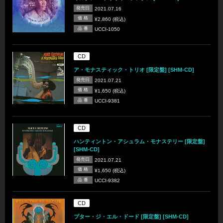
発売日
2021.07.16
価 格
¥2,860 (税込)
品 番
UCCI-1050
CD
ア・モナスティック・トリオ [限定盤] [SHM-CD]
発売日
2021.07.21
価 格
¥1,650 (税込)
品 番
UCCI-9381
CD
ハンティントン・アシュラム・モナステリー [限定盤]
[SHM-CD]
発売日
2021.07.21
価 格
¥1,650 (税込)
品 番
UCCI-9382
CD
プター・ジ・エル・ドード [限定盤] [SHM-CD]