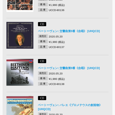
価 格
¥1,980 (税込)
品 番
UCCD-90136
CD
ベートーヴェン: 交響曲第9番《合唱》 [UHQCD]
発売日
2020.05.20
価 格
¥1,980 (税込)
品 番
UCCD-90137
CD
ベートーヴェン: 交響曲第9番《合唱》 [UHQCD]
発売日
2020.05.20
価 格
¥1,980 (税込)
品 番
UCCD-90138
CD
ベートーヴェン: バレエ《プロメテウスの創造物》
[UHQCD]
発売日
2020.05.20