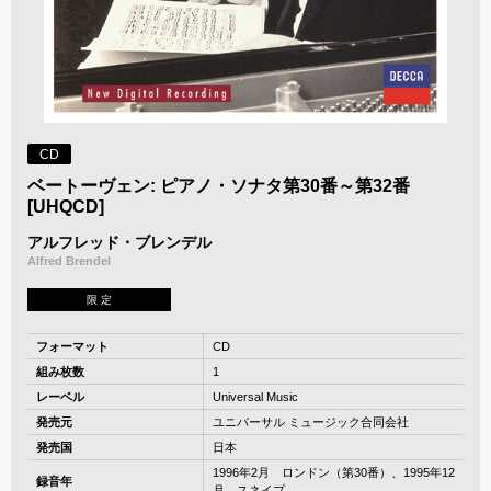
CD
ベートーヴェン: ピアノ・ソナタ第30番～第32番
[UHQCD]
アルフレッド・ブレンデル
Alfred Brendel
限 定
フォーマット
CD
組み枚数
1
レーベル
Universal Music
発売元
ユニバーサル ミュージック合同会社
発売国
日本
1996年2月 ロンドン（第30番）、1995年12
録音年
月 スネイプ