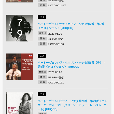
¥2,640 (税込)
品 番
UCCD-90148/9
CD
ベートーヴェン: ヴァイオリン・ソナタ第7番・第9番
《クロイツェル》 [UHQCD]
発売日
2020.05.20
価 格
¥1,980 (税込)
品 番
UCCD-90150
CD
ベートーヴェン: ヴァイオリン・ソナタ第5番《春》・
第9番《クロイツェル》 [UHQCD]
発売日
2020.05.20
価 格
¥1,980 (税込)
品 番
UCCD-90151
CD
ベートーヴェン: ピアノ・ソナタ第28番・第29番《ハン
マークラヴィーア》 [グリーン・カラー・レーベル・コ
ート] [UHQCD]