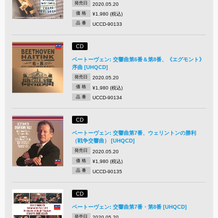
発売日
2020.05.20
価 格
¥1,980 (税込)
品 番
UCCD-90133
CD
ベートーヴェン: 交響曲第6番＆第8番、《エグモント》
序曲 [UHQCD]
発売日
2020.05.20
価 格
¥1,980 (税込)
品 番
UCCD-90134
CD
ベートーヴェン: 交響曲第7番、ウェリントンの勝利
（戦争交響曲） [UHQCD]
発売日
2020.05.20
価 格
¥1,980 (税込)
品 番
UCCD-90135
CD
ベートーヴェン: 交響曲第7番・第8番 [UHQCD]
発売日
2020.05.20