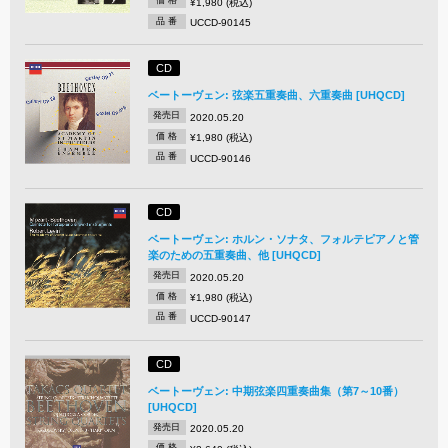
価 格
¥1,980 (税込)
品 番
UCCD-90145
CD
ベートーヴェン: 弦楽五重奏曲、六重奏曲 [UHQCD]
発売日
2020.05.20
価 格
¥1,980 (税込)
品 番
UCCD-90146
CD
ベートーヴェン: ホルン・ソナタ、フォルテピアノと管
楽のための五重奏曲、他 [UHQCD]
発売日
2020.05.20
価 格
¥1,980 (税込)
品 番
UCCD-90147
CD
ベートーヴェン: 中期弦楽四重奏曲集（第7～10番）
[UHQCD]
発売日
2020.05.20
価 格