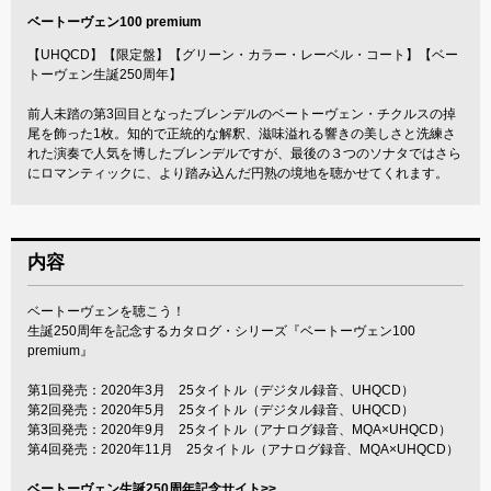
ベートーヴェン100 premium
【UHQCD】【限定盤】【グリーン・カラー・レーベル・コート】【ベー
トーヴェン生誕250周年】
前人未踏の第3回目となったブレンデルのベートーヴェン・チクルスの掉
尾を飾った1枚。知的で正統的な解釈、滋味溢れる響きの美しさと洗練さ
れた演奏で人気を博したブレンデルですが、最後の３つのソナタではさら
にロマンティックに、より踏み込んだ円熟の境地を聴かせてくれます。
内容
ベートーヴェンを聴こう！
生誕250周年を記念するカタログ・シリーズ『ベートーヴェン100
premium』
第1回発売：2020年3月 25タイトル（デジタル録音、UHQCD）
第2回発売：2020年5月 25タイトル（デジタル録音、UHQCD）
第3回発売：2020年9月 25タイトル（アナログ録音、MQA×UHQCD）
第4回発売：2020年11月 25タイトル（アナログ録音、MQA×UHQCD）
ベートーヴェン生誕250周年記念サイト>>