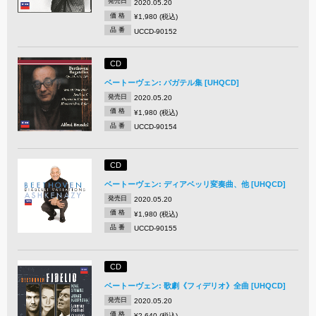
発売日
2020.05.20
価 格
¥1,980 (税込)
品 番
UCCD-90152
CD
ベートーヴェン: バガテル集 [UHQCD]
発売日
2020.05.20
価 格
¥1,980 (税込)
品 番
UCCD-90154
CD
ベートーヴェン: ディアベッリ変奏曲、他 [UHQCD]
発売日
2020.05.20
価 格
¥1,980 (税込)
品 番
UCCD-90155
CD
ベートーヴェン: 歌劇《フィデリオ》全曲 [UHQCD]
発売日
2020.05.20
価 格
¥2,640 (税込)