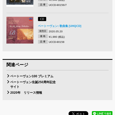
品 番
UCCD-90156/7
CD
ベートーヴェン: 歌曲集 [UHQCD]
発売日
2020.05.20
価 格
¥1,980 (税込)
品 番
UCCD-90158
関連ページ
ベートーヴェン100 プレミアム
ベートーヴェン生誕250周年記念
サイト
2020年 リリース情報