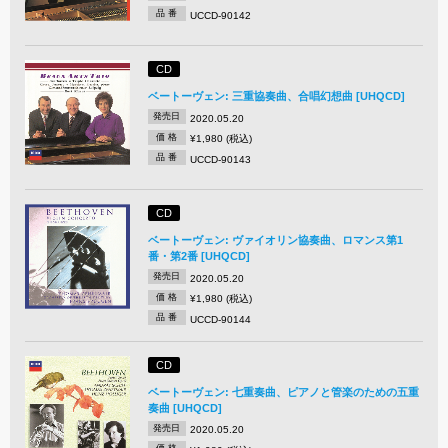
品 番
UCCD-90142
CD
ベートーヴェン: 三重協奏曲、合唱幻想曲 [UHQCD]
発売日
2020.05.20
価 格
¥1,980 (税込)
品 番
UCCD-90143
CD
ベートーヴェン: ヴァイオリン協奏曲、ロマンス第1
番・第2番 [UHQCD]
発売日
2020.05.20
価 格
¥1,980 (税込)
品 番
UCCD-90144
CD
ベートーヴェン: 七重奏曲、ピアノと管楽のための五重
奏曲 [UHQCD]
発売日
2020.05.20