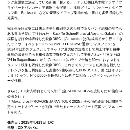
ング主題歌に決定している新曲「超える」、テレビ朝日系木曜ドラマ『プ
ライベートバンカー』主題歌「金字塔」、江崎グリコ『ポッキー』タイア
ップ曲「Backseat」などの豪華タイアップ楽曲の他、新曲も多数収録した
充実作。
完全生産限定盤には川上洋平と磯部寛之の母校でありバンド結成の地でも
ある青山学院にて行われた「Back To School!! Live at Aoyama Gakuin」の
模様をほぼ全編収録した映像DISC、[Alexandros]が結成当初から行ってき
たライヴ・イベント”THIS SUMMER FESTIVAL”通称”ディスフェス”を
2024年は野外フェスとしてキャリア最大級の規模として川上洋平と白井
眞輝の出身地である相模原市で野外フェスとして主催された「THIS FES
’24 in Sagamihara」から [Alexandros]のライブ全編と60分におよぶドキ
ュメント映像も収録した映像DISC、これまでリリースした楽曲を新たな
アレンジを施し再録音した楽曲を9曲収録したBONUS CD、更にはオリジ
ナルTシャツ、Photobookを梱包した15周年に相応しいスペシャルパッケ
ージ仕様。
さらに、CD封入特典として5月2日(金)SENDAI GIGSを皮切りに18箇所24
公演を行う
『[Alexandros] PROVOKE JAPAN TOUR 2025』全公演の終演後に開催予
定のミート＆グリートが抽選で当たるミート＆グリート応募シリアルコー
ドを封入。
発売日：2025年4月23日（水）
形態：CD アルバム