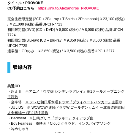
タイトル：PROVOKE
CD予約はこちら
https://lnk.to/Alexandros_PROVOKE
完全生産限定盤 [2CD＋2Blu-ray＋T-Shirts＋2Photobook] ￥23,100 (税込)
/ ￥21,000 (税抜) 品番UPCH-7723
初回限定盤(DVD) [CD＋DVD] ￥8,800 (税込) / ￥8,000 (税抜) 品番UPCH-
7724
初回限定盤(Blu-ray) [CD＋Blu-ray] ￥9,350 (税込) / ￥8,500 (税抜) 品番
UPCH-7725
通常盤：CDのみ ￥3,850 (税込) / ￥3,500 (税抜) 品番UPCH-2277
収録内容
共通CD
・超える
※アニメ『ウマ娘 シンデレラグレイ』第1クールオープニング
主題歌
・金字塔
※ テレビ朝日系木曜ドラマ『プライベートバンカー』主題歌
・JULIUS
※ WOWOW｢連続ドラマW ゴールデンカムイ ー北海道刺青囚
人争奪編ー｣第２話主題歌
・Backseat
※江崎グリコ『ポッキー』タイアップ曲
・Boy Fearless
※映画『Cloud クラウド』インスパイアソング
・冷めちゃう