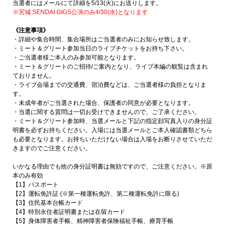
当選者にはメールにて詳細を5/13(火)にお送りします。
※宮城 SENDAI GIGS公演のみ4/30(水)となります
《注意事項》
・詳細や集合時間、集合場所はご当選者のみにお知らせ致します。
・ミート＆グリート参加当日のライブチケットをお持ち下さい。
・ご当選者様ご本人のみ参加可能となります。
・ミート＆グリートのご招待/ご案内となり、ライブ本編の観覧は含まれ
ておりません。
・ライブ会場までの交通費、宿泊費などは、ご当選者様の負担となりま
す。
・未成年者がご当選された場合、保護者の同意が必要となります。
・当選に関する質問は一切お受けできませんので、ご了承ください。
・ミート＆グリート参加時、当選メールと下記の指定顔写真入りの身分証
明書を必ずお持ちください。入場には当選メールとご本人確認書類どちら
も必要となります。お持ちいただけない場合は入場をお断りさせていただ
きますのでご注意ください。
いかなる理由でも他の身分証明書は無効ですので、ご注意ください。※原
本のみ有効
【1】パスポート
【2】運転免許証 (※第一種運転免許、第二種運転免許に限る)
【3】住民基本台帳カード
【4】特別永住者証明書または在留カード
【5】身体障害者手帳、精神障害者保険福祉手帳、療育手帳