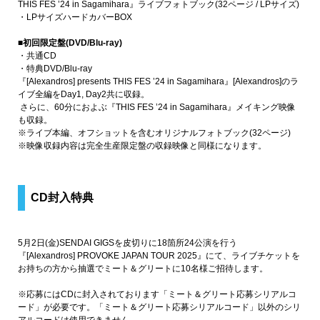
THIS FES ’24 in Sagamihara』ライブフォトブック(32ページ / LPサイズ)
・LPサイズハードカバーBOX
■初回限定盤(DVD/Blu-ray)
・共通CD
・特典DVD/Blu-ray
『[Alexandros] presents THIS FES ’24 in Sagamihara』[Alexandros]のラ
イブ全編をDay1, Day2共に収録。
さらに、60分におよぶ『THIS FES ’24 in Sagamihara』メイキング映像
も収録。
※ライブ本編、オフショットを含むオリジナルフォトブック(32ページ)
※映像収録内容は完全生産限定盤の収録映像と同様になります。
CD封入特典
5月2日(金)SENDAI GIGSを皮切りに18箇所24公演を行う
『[Alexandros] PROVOKE JAPAN TOUR 2025』にて、ライブチケットを
お持ちの方から抽選でミート＆グリートに10名様ご招待します。
※応募にはCDに封入されております「ミート＆グリート応募シリアルコ
ード」が必要です。「ミート＆グリート応募シリアルコード」以外のシリ
アルコードは使用できません。