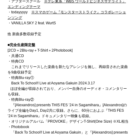
・アフタースクール
※テレ東系「WBS ワールドビジネスサテライト」
エンディングテーマ
・todayyyyy
※スマホゲーム『モンスターストライク』コラボレーショ
ンソング
・VANILLA SKY 2 feat. WurtS
他 新曲多数収録予定
■完全生産限定盤
[2CD＋2Blu-ray＋T-Shirt＋2Photobook]
・共通CD
・特典CD
これまでリリースした楽曲を新たなアレンジを施し、再録音された楽曲
を9曲収録予定
・特典Blu-ray①
Back To School!! Live at Aoyama Gakuin 2024.3.17
ほぼ全編が収録されており、メンバー自身のオーディオ・コメンタリー
も収録。
・特典Blu-ray②
『[Alexandros] presents THIS FES ’24 in Sagamihara』[Alexandros]の
ライブ全編をDay1, Day2共に収録。さらに、60分におよぶ『THIS FES
’24 in Sagamihara』ドキュメンタリー映像も収録。
・オリジナルアルバム「PROVOKE」デザインT-Shirt(One Size) ※XL相当
・Photobook
「Back To School!! Live at Aoyama Gakuin」と『[Alexandros] presents