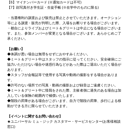
【6】マイナンバーカード (※通知カードは不可)
【7】顔写真付き学生証・生徒手帳 (※在学中のものに限る)
・当選権利の譲渡および販売は禁止とさせていただきます。オークション
等による譲渡・販売が判明した際、入場をお断りする場合がございます。
・都合によりライブおよびミート＆グリートは中止になる場合がございま
す。また、参加メンバーが変更となる場合がございます。あらかじめご了
承ください。
【お願い】
◆体調が悪い場合は無理をせずにおやすみください。
◆ミート＆グリート中はスタッフの指示に従ってください。安全確保にご
協力いただけない場合や迷惑行為などがあった際はご退出いただく場合が
あります。
◆スタッフが会報誌等で使用する写真や動画の撮影をする場合がありま
す。
◆許可のない場所での写真・動画の撮影および録音はご遠慮ください。
◆ミート＆グリート中に怪我をされた際、主催者側に過失のある場合は加
入している保険の範囲内で補償いたします。
◆階段の昇降がある場合がございます、自力で階段の昇降、歩行による移
動ができる方に限らせていただきます。
【イベントに関するお問い合わせ】
★ユニバーサル ミュ－ジック カスタマー・サービスセンター(お客様相談
窓口)