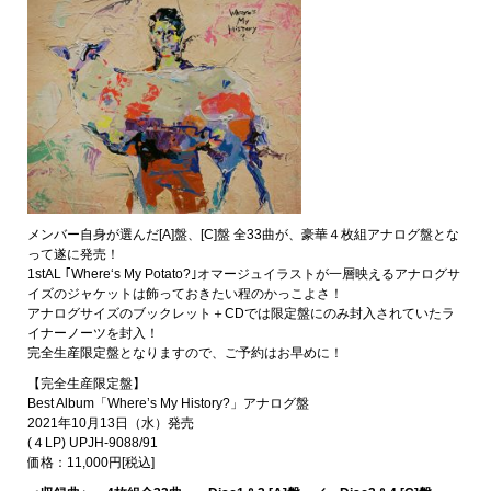
メンバー自身が選んだ[A]盤、[C]盤 全33曲が、豪華４枚組アナログ盤とな
って遂に発売！
1stAL ｢Where‘s My Potato?｣オマージュイラストが一層映えるアナログサ
イズのジャケットは飾っておきたい程のかっこよさ！
アナログサイズのブックレット＋CDでは限定盤にのみ封入されていたラ
イナーノーツを封入！
完全生産限定盤となりますので、ご予約はお早めに！
【完全生産限定盤】
Best Album「Where’s My History?」アナログ盤
2021年10月13日（水）発売
(４LP) UPJH-9088/91
価格：11,000円[税込]