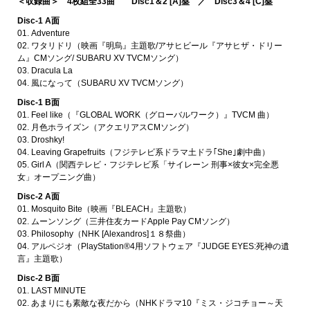
＜収録曲＞ 4枚組全33曲 Disc1＆2 [A]盤 ／ Disc3＆4 [C]盤
Disc-1 A面
01. Adventure
02. ワタリドリ（映画『明烏』主題歌/アサヒビール『アサヒザ・ドリー
ム』CMソング/ SUBARU XV TVCMソング）
03. Dracula La
04. 風になって（SUBARU XV TVCMソング）
Disc-1 B面
01. Feel like（『GLOBAL WORK（グローバルワーク）』TVCM 曲）
02. 月色ホライズン（アクエリアスCMソング）
03. Droshky!
04. Leaving Grapefruits（フジテレビ系ドラマ土ドラ｢She｣劇中曲）
05. Girl A（関西テレビ・フジテレビ系「サイレーン 刑事×彼女×完全悪
女」オープニング曲）
Disc-2 A面
01. Mosquito Bite（映画『BLEACH』主題歌）
02. ムーンソング（三井住友カードApple Pay CMソング）
03. Philosophy（NHK [Alexandros]１８祭曲）
04. アルペジオ（PlayStation®4用ソフトウェア『JUDGE EYES:死神の遺
言』主題歌）
Disc-2 B面
01. LAST MINUTE
02. あまりにも素敵な夜だから（NHKドラマ10『ミス・ジコチョー～天