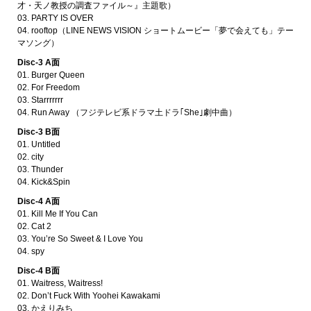
才・天ノ教授の調査ファイル～』主題歌）
03. PARTY IS OVER
04. rooftop（LINE NEWS VISION ショートムービー「夢で会えても」テー
マソング）
Disc-3 A面
01. Burger Queen
02. For Freedom
03. Starrrrrrr
04. Run Away （フジテレビ系ドラマ土ドラ｢She｣劇中曲）
Disc-3 B面
01. Untitled
02. city
03. Thunder
04. Kick&Spin
Disc-4 A面
01. Kill Me If You Can
02. Cat 2
03. You’re So Sweet & I Love You
04. spy
Disc-4 B面
01. Waitress, Waitress!
02. Don’t Fuck With Yoohei Kawakami
03. かえりみち