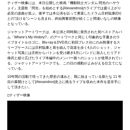
ティザー映像には、本日公開した映画『機動戦士ガンダム 閃光のハサウ
ェイ』主題歌「閃光」を始めとする[Alexandros]のライブでは盛り上がり
必至の楽曲が並ぶ。後半では本公演を以って勇退したドラム庄村聡康(Dr)
との“泣ける”シーンも含まれ、終始興奮状態が続くこと間違いなしの映像
となっている。
ジャケットアートワークは、本公演と同時期に発売された初ベストアルバ
ム「Where’s My History?」のアートワークと同じく印象的な手書きのラ
イブタイトルロゴに、Blu-ray＆DVD共に初回プレス分にのみ附属するス
リーブケースには庄村聡康と肩を組んで花道を歩く4人のショット、ジャ
ケット写真には庄村からバトンを受け継ぎ4月にバンドに加入したリアド
偉武と繰り広げたライブ本編中のメンバー個々のショットが使用されてい
る。ジャケットアートワークでも、この日の感動がよみがえる仕立てにな
っている。
10年間の活動で培ってきた歴史の凄みと、既に始まっている新たな 11 年
目の幕開けとして[Alexandros]史上に残るライブを収めた本作を是非手に
して頂きたい。
□ティザー映像