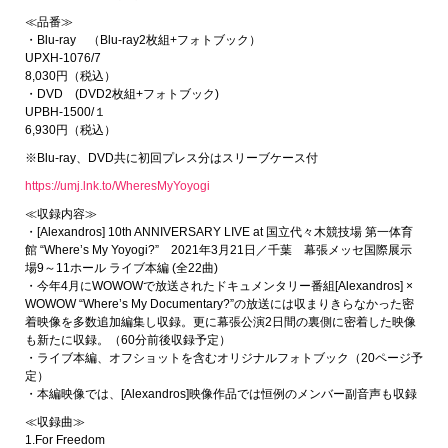
≪品番≫
・Blu-ray （Blu-ray2枚組+フォトブック）
UPXH-1076/7
8,030円（税込）
・DVD (DVD2枚組+フォトブック)
UPBH-1500/１
6,930円（税込）
※Blu-ray、DVD共に初回プレス分はスリーブケース付
https://umj.lnk.to/WheresMyYoyogi
≪収録内容≫
・[Alexandros] 10th ANNIVERSARY LIVE at 国立代々木競技場 第一体育
館 “Where’s My Yoyogi?” 2021年3月21日／千葉 幕張メッセ国際展示
場9～11ホール ライブ本編 (全22曲)
・今年4月にWOWOWで放送されたドキュメンタリー番組[Alexandros] ×
WOWOW “Where’s My Documentary?”の放送には収まりきらなかった密
着映像を多数追加編集し収録。更に幕張公演2日間の裏側に密着した映像
も新たに収録。（60分前後収録予定）
・ライブ本編、オフショットを含むオリジナルフォトブック（20ページ予
定）
・本編映像では、[Alexandros]映像作品では恒例のメンバー副音声も収録
≪収録曲≫
1.For Freedom