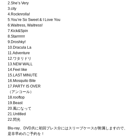
2.She’s Very
3.city
4.Rocknrolla!
5.You’re So Sweet & I Love You
6.Waitress, Waitress!
7.Kick&Spin
8.Starrrrrrr
9.Droshky!
10.Dracula La
11.Adventure
12.ワタリドリ
13.NEW WALL
14.Feel like
15.LAST MINUTE
16.Mosquito Bite
17.PARTY IS OVER
（アンコール）
18.rooftop
19.Beast
20.風になって
21.Untitled
22.閃光
Blu-ray、DVD共に初回プレス分にはスリーブケースが附属しますので、
是非早めのご予約を！