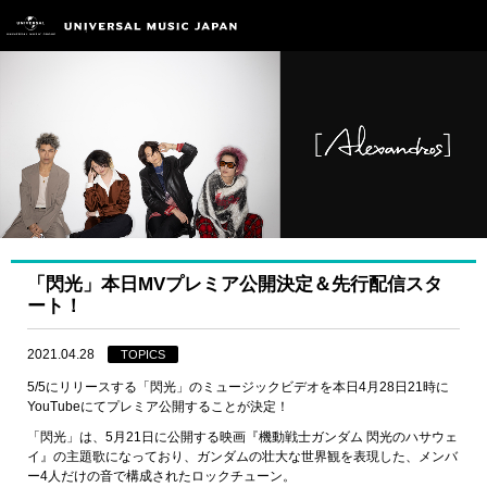
「閃光」本日MVプレミア公開決定＆先行配信スタ
ート！
2021.04.28
TOPICS
5/5にリリースする「閃光」のミュージックビデオを本日4月28日21時に
YouTubeにてプレミア公開することが決定！
「閃光」は、5月21日に公開する映画『機動戦士ガンダム 閃光のハサウェ
イ』の主題歌になっており、ガンダムの壮大な世界観を表現した、メンバ
ー4人だけの音で構成されたロックチューン。