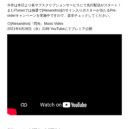
今作は本日より各サブスクリプションサービスにて先行配信がスタート！
またiTunesでは抽選で[Alexandros]のサイン入りポスターが当たるPre-
orderキャンペーンを実施中ですので、是非チェックしてください。
◎[Alexandros]「閃光」Music Video
2021年4月28日（水）21時 YouTubeにてプレミア公開