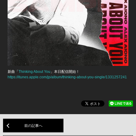
新曲「
Thinking About You
」本日配信開始！
https://itunes.apple.com/jp/album/thinking-about-you-single/1331257241
前の記事へ