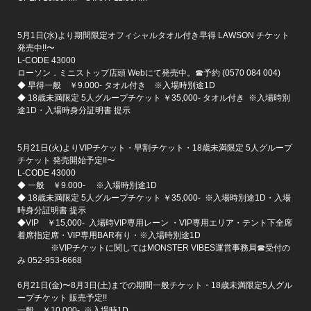
5月1日(水)より期間限定オフィシャルタオル付き早得 LAWSON チケット
発売中!!〜
L-CODE 43000
ローソン．ミニストップ店頭 Webにて発売中。☎予約 (0570 084 004)
◆ 早得一般 ￥9.000- タオル付き ※入場時別途1D
◆ 18歳未満限定 5人グループチケット ￥35,000- タオル付き ※入場時別
途1D・入場時身分証明書 提示
5月21日(火)よりVIPチケット・早割チケット・18歳未満限定 5人グループ
チケット 発売開始予定!!〜
L-CODE 43000
◆ 一般 ￥9.000- ※入場時別途1D
◆ 18歳未満限定 5人グループチケット ￥35,000- ※入場時別途1D・入場
時身分証明書 提示
◆VIP ￥15,000- 入場時VIP専用レーン ・VIP専用エリア・テント下全席
着席指定席・VIP専用BAR有り・※入場時別途1D
※VIPチケットに関してはMONSTER VIBES運営事務局☎受付の
み 052-953-6668
6月21日(金)〜8月3日(土)までの期間一般チケット・18歳未満限定5人グル
ープチケット 販売予定!!
一般→￥10,000- ※入場時1D