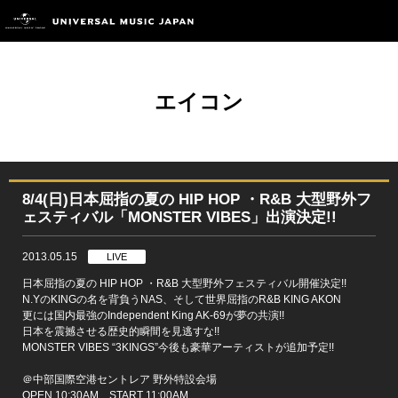
エイコン
8/4(日)日本屈指の夏の HIP HOP ・R&B 大型野外フ
ェスティバル「MONSTER VIBES」出演決定!!
2013.05.15
LIVE
日本屈指の夏の HIP HOP ・R&B 大型野外フェスティバル開催決定!!
N.YのKINGの名を背負うNAS、そして世界屈指のR&B KING AKON
更には国内最強のIndependent King AK-69が夢の共演!!
日本を震撼させる歴史的瞬間を見逃すな!!
MONSTER VIBES “3KINGS”今後も豪華アーティストが追加予定!!
＠中部国際空港セントレア 野外特設会場
OPEN 10:30AM START 11:00AM