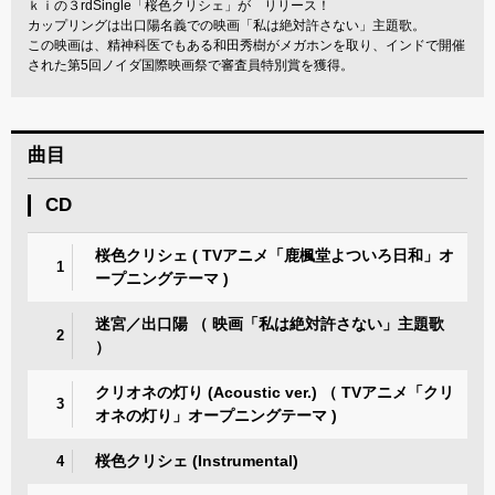
ｋｉの３rdSingle「桜色クリシェ」が リリース！
カップリングは出口陽名義での映画「私は絶対許さない」主題歌。
この映画は、精神科医でもある和田秀樹がメガホンを取り、インドで開催
された第5回ノイダ国際映画祭で審査員特別賞を獲得。
曲目
CD
桜色クリシェ ( TVアニメ「鹿楓堂よついろ日和」オ
1
ープニングテーマ )
迷宮／出口陽 （ 映画「私は絶対許さない」主題歌
2
）
クリオネの灯り (Acoustic ver.) （ TVアニメ「クリ
3
オネの灯り」オープニングテーマ )
桜色クリシェ (Instrumental)
4