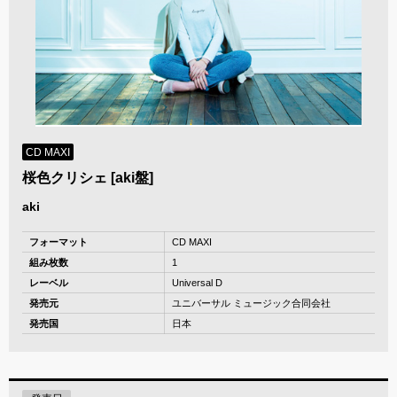
CD MAXI
桜色クリシェ [aki盤]
aki
フォーマット
CD MAXI
組み枚数
1
レーベル
Universal D
発売元
ユニバーサル ミュージック合同会社
発売国
日本