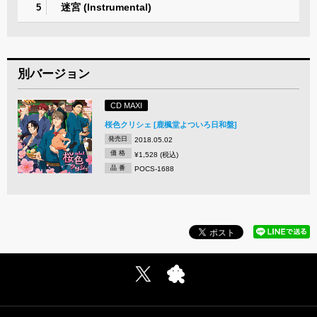
迷宮 (Instrumental)
5
別バージョン
CD MAXI
桜色クリシェ [鹿楓堂よついろ日和盤]
発売日
2018.05.02
価 格
¥1,528 (税込)
品 番
POCS-1688