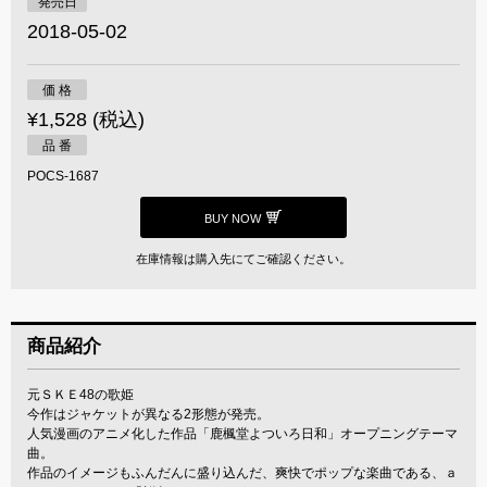
発売日
2018-05-02
価 格
¥1,528 (税込)
品 番
POCS-1687
BUY NOW
在庫情報は購入先にてご確認ください。
商品紹介
元ＳＫＥ48の歌姫
今作はジャケットが異なる2形態が発売。
人気漫画のアニメ化した作品「鹿楓堂よついろ日和」オープニングテーマ
曲。
作品のイメージもふんだんに盛り込んだ、爽快でポップな楽曲である、ａ