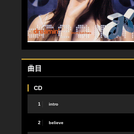
曲目
CD
1
intro
2
believe