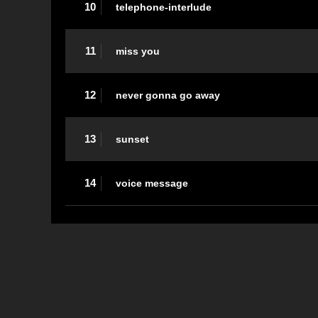
10
telephone-interlude
11
miss you
12
never gonna go away
13
sunset
14
voice message