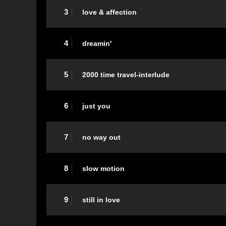
3
love & affection
4
dreamin'
5
2000 time travel-interlude
6
just you
7
no way out
8
slow motion
9
still in love