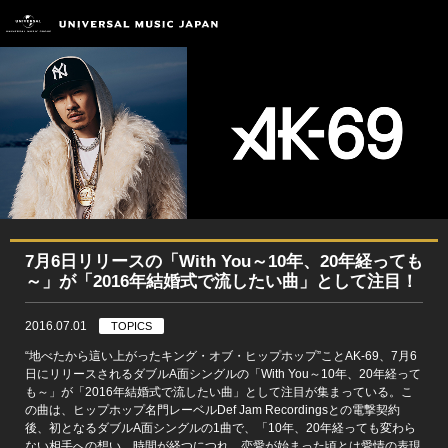
7月6日リリースの「With You～10年、20年経っても
～」が「2016年結婚式で流したい曲」として注目！
2016.07.01
TOPICS
“地べたから這い上がったキング・オブ・ヒップホップ”ことAK-69、7月6
日にリリースされるダブルA面シングルの「With You～10年、20年経って
も～」が「2016年結婚式で流したい曲」として注目が集まっている。こ
の曲は、ヒップホップ名門レーベルDef Jam Recordingsとの電撃契約
後、初となるダブルA面シングルの1曲で、「10年、20年経っても変わら
ない相手への想い。時間が経つにつれ、恋愛が始まった頃とは愛情の表現