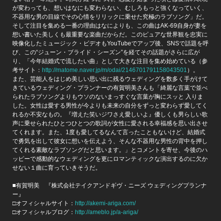
が変わっても、想いはなにも変わらない、むしろもっと強くなっていく、
不器用な男の目線でその心情をリリックに乗せた究極のラブソング」だ。
そして注目を集める一番の理由はなによりも、この曲はAK-69自身が妻を
想い書いた美しくも最重要な楽曲だからだ。このピュアな世界観を忠実に
映像化したミュージック・ビデオもYouTubeでアップ後、SNSで話題を呼
び、この“ジューン・ブライド・シーズン”を経てその話題がさらに広が
り、「今年結婚式で流したい曲」として大きな注目を集め始めている（参
考サイト：
http://matome.naver.jp/m/odai/2146701791158043501
）。
また、芸能人をはじめ美しい思い出に残るウェディングを数多く手がけて
きているウェディング・プランナーの有賀明美さんも「綺麗な言葉で並べ
られたラブソングよりもウソのないまっすぐな言葉が胸にスッと 入りま
した。女性は愛する男性が今よりも未来の自分をずっと変わらず愛してく
れるか不安なもの。『増えた笑いジワさえ愛しいよ』優しくも男らしい歌
声に乗せられたひとつひとつの歌詞が女性に愛される幸福感を思い出させ
てくれます。また、1度も愛してるなんて言ったこともないけど、結婚式
で勇気を出して彼女に想いを伝えよう、そんな不器用な男性の背中を押し
てくれる素敵なラブソングだと思います。」とコメントを寄せ、今後のハ
ッピーで感動的なウェディングを更にロマンティックな演出するのに欠か
せない１曲に育っていきそうだ。
■有賀明美 『株式会社テイクアンドギヴ・ニーズ ウェディングプランナ
ー』
□オフィシャルサイト：
http://akemi-ariga.com/
□オフィシャルブログ：
http://ameblo.jp/a-ariga/