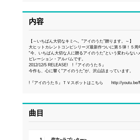
内容
【～いちばん大切なキミへ。"アイのうた"贈ります。～】
大ヒットカレントコンピシリーズ最新作ついに第５弾！５周
"今、いちばん大切な人に贈るアイのうた"という変わらないメ
ピレーション・アルバムです。
2012/12/5 RELEASE! !『アイのうた５』
今作も、心に響く"アイのうた"が、沢山詰まっています。
!『アイのうた５』ＴＶスポットはこちら http://youtu.be/M
曲目
1
恋文~ラブレター~