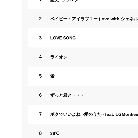
2
ベイビー・アイラブユー (love with シェネル
3
LOVE SONG
4
ライオン
5
蛍
6
ずっと君と・・・
7
ボクでいいよね ~愛のうた~ feat. LGMonkee
8
38℃