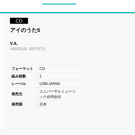
CD
アイのうた5
V.A.
VARIOUS ARTISTS
フォーマット
CD
組み枚数
1
レーベル
USM JAPAN
ユニバーサルミュージ
発売元
ック合同会社
発売国
日本