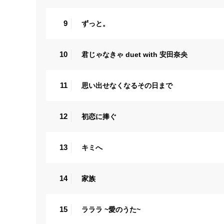
9
ずっと。
10
君じゃなきゃ duet with 安田奈央
11
思い出せなくなるその日まで
12
初恋に捧ぐ
13
キミへ
14
家族
15
ラララ ~愛のうた~