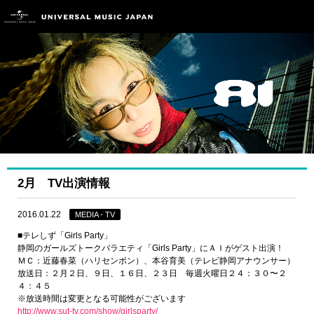
2月 TV出演情報
2016.01.22
MEDIA - TV
■テレしず「Girls Party」
静岡のガールズトークバラエティ「Girls Party」にＡＩがゲスト出演！
ＭＣ：近藤春菜（ハリセンボン）、本谷育美（テレビ静岡アナウンサー）
放送日：２月２日、９日、１６日、２３日 毎週火曜日２４：３０〜２
４：４５
※放送時間は変更となる可能性がございます
http://www.sut-tv.com/show/girlsparty/