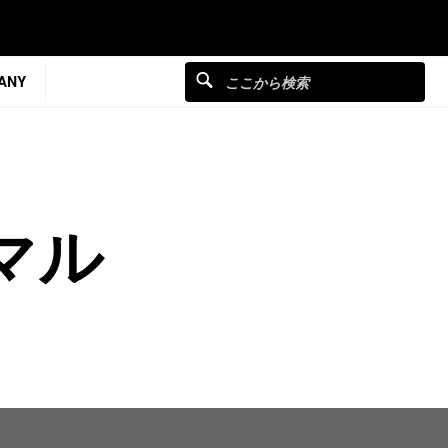
ANY
マル