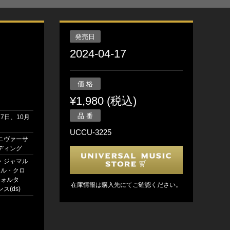
発売日
2024-04-17
価 格
¥1,980 (税込)
品 番
17日、10月
UCCU-3225
ニヴァーサ
ディング
・ジャマル
ラエル・クロ
 ウォルタ
在庫情報は購入先にてご確認ください。
ス(ds)