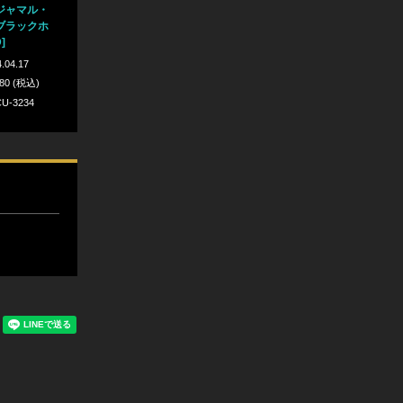
ジャマル・
ブラックホ
]
.04.17
980 (税込)
U-3234