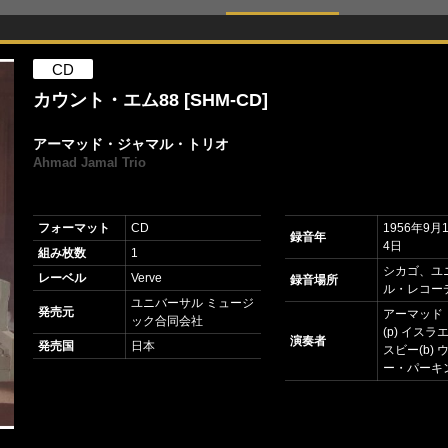
CD
カウント・エム88 [SHM-CD]
アーマッド・ジャマル・トリオ
Ahmad Jamal Trio
フォーマット
CD
1956年9月
録音年
4日
組み枚数
1
シカゴ、ユ
レーベル
Verve
録音場所
ル・レコー
ユニバーサル ミュージ
発売元
アーマッド
ック合同会社
(p) イス
演奏者
発売国
日本
スビー(b)
ー・パーキン