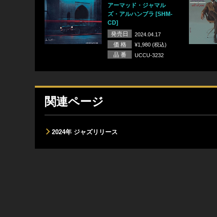
アーマッド・ジャマル
ズ・アルハンブラ [SHM-
CD]
発売日
2024.04.17
価 格
¥1,980 (税込)
品 番
UCCU-3232
関連ページ
2024年 ジャズリリース