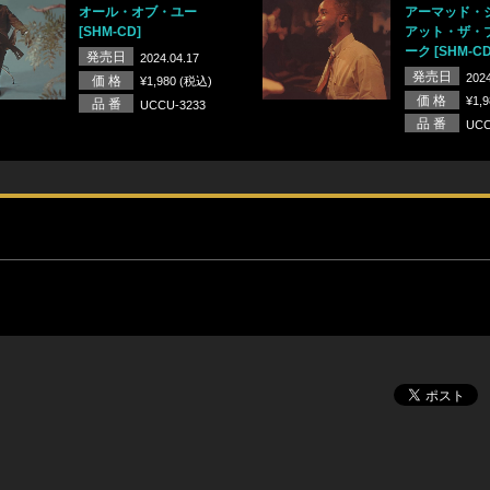
オール・オブ・ユー
アーマッド・
[SHM-CD]
アット・ザ・
ーク [SHM-CD
発売日
2024.04.17
発売日
2024
価 格
¥1,980 (税込)
価 格
¥1,
品 番
UCCU-3233
品 番
UCC