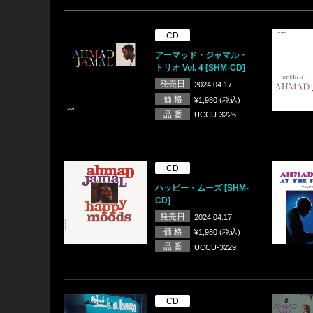
CD
アーマッド・ジャマル・
トリオ Vol. 4 [SHM-CD]
発売日
2024.04.17
価 格
¥1,980 (税込)
品 番
UCCU-3226
CD
ハッピー・ムーズ [SHM-
CD]
発売日
2024.04.17
価 格
¥1,980 (税込)
品 番
UCCU-3229
CD