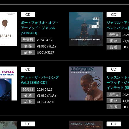
CD
CD
ポートフォリオ・オブ・
ジャマル・ア
アーマッド・ジャマル
ペントハウス [
[SHM-CD]
発売日
2024
発売日
2024.04.17
価 格
¥1,
価 格
¥1,980 (税込)
品 番
UCC
品 番
UCCU-3227
CD
CD
アット・ザ・パーシング
リッスン・ト
Vol. 2 [SHM-CD]
ーマッド・ジ
インテット [SH
発売日
2024.04.17
発売日
2024
価 格
¥1,980 (税込)
価 格
¥1,
品 番
UCCU-3230
品 番
UCC
CD
CD