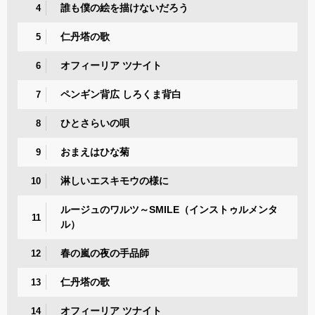
誰も僕の絵を描けないだろう
4
仁丹塔の歌
5
オフィーリア ツナイト
6
ペンギン背広 しろくま背白
7
ひとさらいの唄
8
おまえはひな菊
9
淋しいエスキモウの様に
10
ルージュのワルツ～SMILE（インストゥルメンタ
11
ル）
春の嵐の夜の手品師
12
仁丹塔の歌
13
オフィーリア ツナイト
14