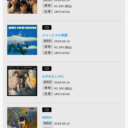
2018.06.13
価 格
¥1,100 (税込)
品 番
UPCY-9743
CD
ジャックスの奇蹟
発売日
2018.06.13
価 格
¥1,100 (税込)
品 番
UPCY-9744
CD
わすれたいのに
発売日
2018.06.13
価 格
¥1,100 (税込)
品 番
UPCY-9745
CD
KENJI
発売日
2018.06.13