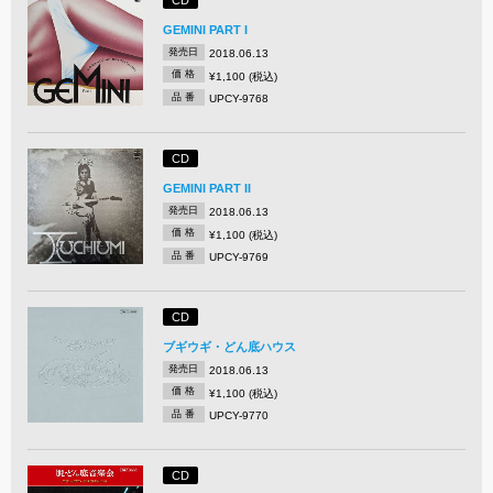
GEMINI PART I
発売日
2018.06.13
価 格
¥1,100 (税込)
品 番
UPCY-9768
CD
GEMINI PART II
発売日
2018.06.13
価 格
¥1,100 (税込)
品 番
UPCY-9769
CD
ブギウギ・どん底ハウス
発売日
2018.06.13
価 格
¥1,100 (税込)
品 番
UPCY-9770
CD