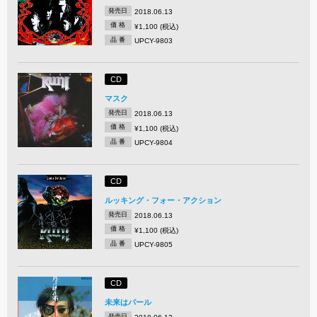
発売日
2018.06.13
価 格
¥1,100 (税込)
品 番
UPCY-9803
CD
マスク
発売日
2018.06.13
価 格
¥1,100 (税込)
品 番
UPCY-9804
CD
ルッキング・フォー・アクション
発売日
2018.06.13
価 格
¥1,100 (税込)
品 番
UPCY-9805
CD
未来はパール
発売日