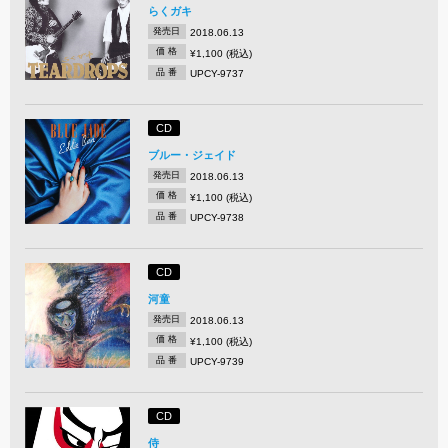
らくガキ
発売日
2018.06.13
価 格
¥1,100 (税込)
品 番
UPCY-9737
CD
ブルー・ジェイド
発売日
2018.06.13
価 格
¥1,100 (税込)
品 番
UPCY-9738
CD
河童
発売日
2018.06.13
価 格
¥1,100 (税込)
品 番
UPCY-9739
CD
侍