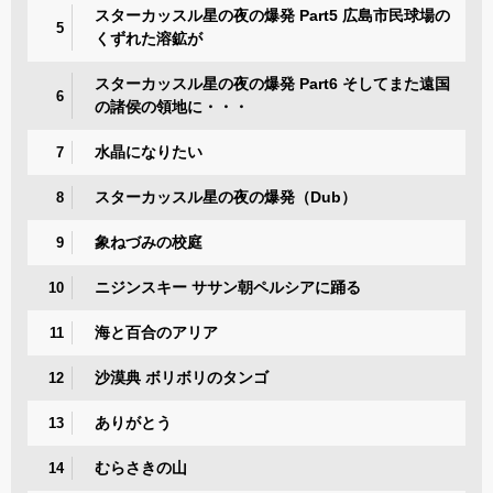
スターカッスル星の夜の爆発 Part5 広島市民球場の
5
くずれた溶鉱が
スターカッスル星の夜の爆発 Part6 そしてまた遠国
6
の諸侯の領地に・・・
水晶になりたい
7
スターカッスル星の夜の爆発（Dub）
8
象ねづみの校庭
9
ニジンスキー ササン朝ペルシアに踊る
10
海と百合のアリア
11
沙漠典 ボリボリのタンゴ
12
ありがとう
13
むらさきの山
14