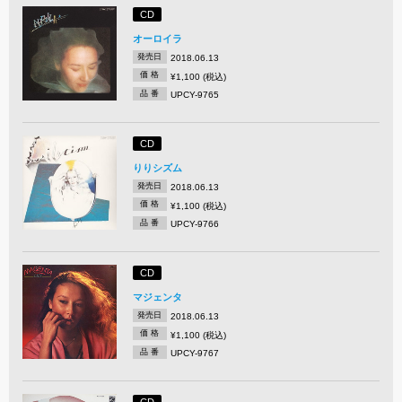
CD
オーロイラ
発売日
2018.06.13
価 格
¥1,100 (税込)
品 番
UPCY-9765
CD
りりシズム
発売日
2018.06.13
価 格
¥1,100 (税込)
品 番
UPCY-9766
CD
マジェンタ
発売日
2018.06.13
価 格
¥1,100 (税込)
品 番
UPCY-9767
CD