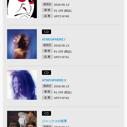
発売日
2018.06.13
価 格
¥1,100 (税込)
品 番
UPCY-9740
CD
ATMOSPHERE I
発売日
2018.06.13
価 格
¥1,100 (税込)
品 番
UPCY-9741
CD
ATMOSPHERE II
発売日
2018.06.13
価 格
¥1,100 (税込)
品 番
UPCY-9742
CD
ジャックスの世界
発売日