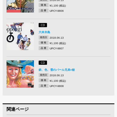
2018.06.13
価 格
¥1,100 (税込)
品 番
UPCY-9806
CD
六本木島
発売日
2018.06.13
価 格
¥1,100 (税込)
品 番
UPCY-9807
CD
鉄、色、雪のパール兄弟+秘
発売日
2018.06.13
価 格
¥1,100 (税込)
品 番
UPCY-9808
関連ページ