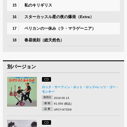
私のキリギリス
15
スターカッスル星の夜の爆発（Extra）
16
ペリカンの一休み（ラ・マラゲーニア）
17
春昼後刻（総天然色）
18
別バージョン
CD
ロック・サーフィン・ホット・ロッド+レッツ・ゴー・
モンキー
発売日
2018.06.13
価 格
¥1,650 (税込)
品 番
UPCY-9735/6
CD