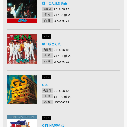
脱・どん底音楽会
発売日
2018.06.13
価 格
¥1,100 (税込)
品 番
UPCY-9771
CD
續・脱どん底
発売日
2018.06.13
価 格
¥1,100 (税込)
品 番
UPCY-9772
CD
G.S.
発売日
2018.06.13
価 格
¥1,100 (税込)
品 番
UPCY-9773
CD
GET HAPPY +1