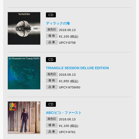
CD
ディラックの海
発売日
2018.06.13
価 格
¥1,100 (税込)
品 番
UPCY-9758
CD
TRIANGLE SESSION DELUXE EDITION
発売日
2018.06.13
価 格
¥1,650 (税込)
品 番
UPCY-9759/60
CD
ABC/ピコ・ファースト
発売日
2018.06.13
価 格
¥1,100 (税込)
品 番
UPCY-9761