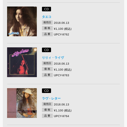
CD
タエコ
発売日
2018.06.13
価 格
¥1,100 (税込)
品 番
UPCY-9762
CD
りりィ・ライヴ
発売日
2018.06.13
価 格
¥1,100 (税込)
品 番
UPCY-9763
CD
ラヴ・レター
発売日
2018.06.13
価 格
¥1,100 (税込)
品 番
UPCY-9764