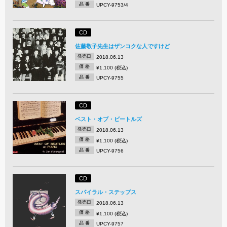
品 番
UPCY-9753/4
CD
佐藤敬子先生はザンコクな人ですけど
発売日
2018.06.13
価 格
¥1,100 (税込)
品 番
UPCY-9755
CD
ベスト・オブ・ビートルズ
発売日
2018.06.13
価 格
¥1,100 (税込)
品 番
UPCY-9756
CD
スパイラル・ステップス
発売日
2018.06.13
価 格
¥1,100 (税込)
品 番
UPCY-9757