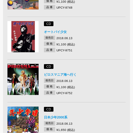
価 格
¥1,100 (税込)
品 番
UPCY-9748
CD
オートバイ少女
発売日
2018.06.13
価 格
¥1,100 (税込)
品 番
UPCY-9751
CD
ピロスマニア海へ行く
発売日
2018.06.13
価 格
¥1,100 (税込)
品 番
UPCY-9752
CD
日本少年2000系
発売日
2018.06.13
価 格
¥1,650 (税込)