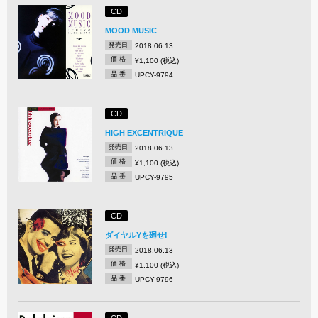
CD
MOOD MUSIC
発売日
2018.06.13
価 格
¥1,100 (税込)
品 番
UPCY-9794
CD
HIGH EXCENTRIQUE
発売日
2018.06.13
価 格
¥1,100 (税込)
品 番
UPCY-9795
CD
ダイヤルYを廻せ!
発売日
2018.06.13
価 格
¥1,100 (税込)
品 番
UPCY-9796
CD