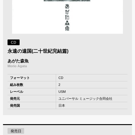
CD
永遠の遠国(二十世紀完結篇)
あがた森魚
Morio Agata
フォーマット
CD
組み枚数
2
レーベル
USM
発売元
ユニバーサル ミュージック合同会社
発売国
日本
発売日