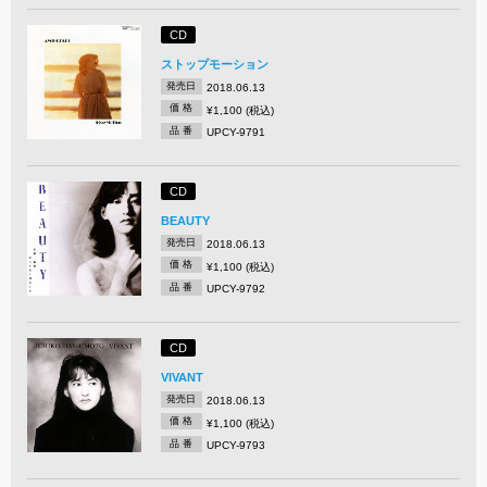
CD
ストップモーション
発売日
2018.06.13
価 格
¥1,100 (税込)
品 番
UPCY-9791
CD
BEAUTY
発売日
2018.06.13
価 格
¥1,100 (税込)
品 番
UPCY-9792
CD
VIVANT
発売日
2018.06.13
価 格
¥1,100 (税込)
品 番
UPCY-9793