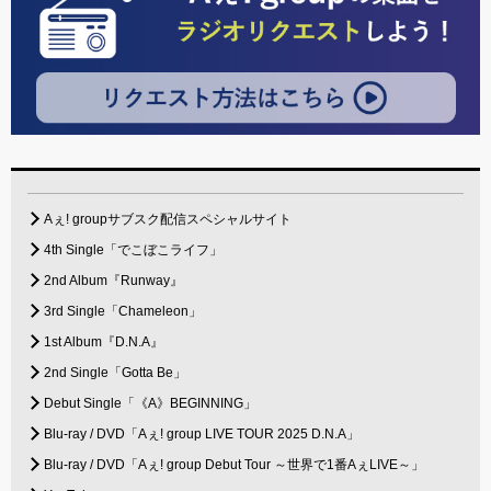
Aぇ! groupサブスク配信スペシャルサイト
4th Single「でこぼこライフ」
2nd Album『Runway』
3rd Single「Chameleon」
1st Album『D.N.A』
2nd Single「Gotta Be」
Debut Single「《A》BEGINNING」
Blu-ray / DVD「Aぇ! group LIVE TOUR 2025 D.N.A」
Blu-ray / DVD「Aぇ! group Debut Tour ～世界で1番AぇLIVE～」