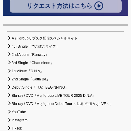
Aぇ! groupサブスク配信スペシャルサイト
4th Single「でこぼこライフ」
2nd Album『Runway』
3rd Single「Chameleon」
1st Album『D.N.A』
2nd Single「Gotta Be」
Debut Single「《A》BEGINNING」
Blu-ray / DVD「Aぇ! group LIVE TOUR 2025 D.N.A」
Blu-ray / DVD「Aぇ! group Debut Tour ～世界で1番AぇLIVE～」
YouTube
Instagram
TikTok