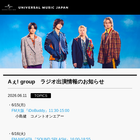
Aぇ! group ラジオ出演情報のお知らせ
2026.06.11
TOPICS
・6/15(月)
FM大阪『iDoBuddy』11:30-15:00
小島健 コメントオンエアー
・6/16(火)
FM-NIIGATA 『SOUND SPLASH』16:00-18:55