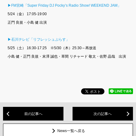
▶FM宮崎「Super Friday DJ Pocky’s Radio Show! WEEKEND JAM」
5/24（金） 17:05-19:00
正門 良規・小島 健 出演
▶石川テレビ「リフレッシュぷらす」
5/25（土） 16:30-17:25 ※5/30（木）25:30～再放送
小島 健・正門 良規・末澤 誠也・草間 リチャード 敬太・佐野 晶哉 出演
前の記事へ
次の記事へ
News一覧へ戻る