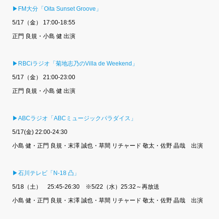
▶FM大分「Oita Sunset Groove」
5/17（金） 17:00-18:55
正門 良規・小島 健 出演
▶RBCiラジオ「菊地志乃のVilla de Weekend」
5/17（金） 21:00-23:00
正門 良規・小島 健 出演
▶ABCラジオ「ABCミュージックパラダイス」
5/17(金) 22:00-24:30
小島 健・正門 良規・末澤 誠也・草間 リチャード 敬太・佐野 晶哉 出演
▶石川テレビ「N-18 凸」
5/18（土） 25:45-26:30 ※5/22（水）25:32～再放送
小島 健・正門 良規・末澤 誠也・草間 リチャード 敬太・佐野 晶哉 出演