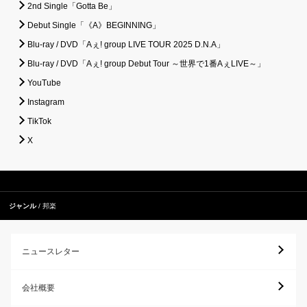
2nd Single「Gotta Be」
Debut Single「《A》BEGINNING」
Blu-ray / DVD「Aぇ! group LIVE TOUR 2025 D.N.A」
Blu-ray / DVD「Aぇ! group Debut Tour ～世界で1番AぇLIVE～」
YouTube
Instagram
TikTok
X
ジャンル
邦楽
ニュースレター
会社概要