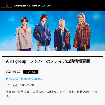
Aぇ! group メンバーのメディア出演情報更新
2024.05.10
TOPICS
▶FM大阪「Marchè Coucou」
5/13（月）6:00-11:00
小島 健・正門 良規・末澤 誠也・草間 リチャード 敬太・佐野 晶哉 生出
演