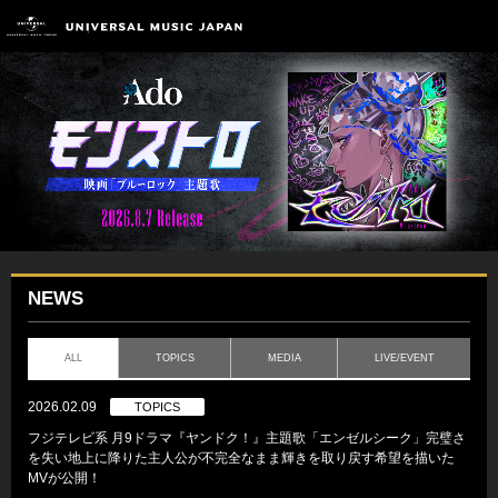
NEWS
ALL
TOPICS
MEDIA
LIVE/EVENT
2026.02.09
TOPICS
フジテレビ系 月9ドラマ『ヤンドク！』主題歌「エンゼルシーク」完璧さ
を失い地上に降りた主人公が不完全なまま輝きを取り戻す希望を描いた
MVが公開！