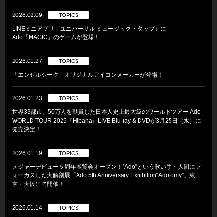
2026.02.09
TOPICS
LINEミニアプリ「ユニバーサル ミュージック・タップ」に
Ado「MAGIC」のゲームが登場！
2026.01.27
TOPICS
「エンゼルシーク」オリジナルアイコンメーカーが登場！
2026.01.23
TOPICS
世界33都市、50万人を動員した日本人史上最大級のワールドツアー Ado
WORLD TOUR 2025『Hibana』LIVE Blu-ray & DVDが3月25日（水）に
発売決定！
2026.01.19
TOPICS
メジャーデビュー５周年展覧会オープン！”Ado”という歌い手・人間にフ
ォーカスした大解剖展「Ado 5th Anniversary Exhibition“Adotomy”」東
京・大阪にて開催！
2026.01.14
TOPICS