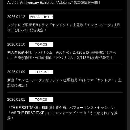
Ado 5th Anniversary Exhibition “Adotomy” 第二弾情報公開！
2026.01.12
MEDIA - TIE-UP
フジテレビ系 新月9ドラマ『ヤンドク！』主題歌「エンゼルシーク」1月
26日(月)22:00配信決定！
2026.01.10
TOPICS
初の自伝的小説『ビバリウム Adoと私』2月26日(木)発売決定！さら
に、自身が作詞・作曲の新曲「ビバリウム」2月18日(水)配信決定！
2026.01.09
TOPICS
新曲「エンゼルシーク」がフジテレビ系 新月9時ドラマ『ヤンドク！』主
題歌に決定！
2026.01.01
TOPICS
「THE FIRST TAKE」初出演！新企画、パフォーマンス・セッション
「V/S THE FIRST TAKE」にてメジャーデビュー曲「うっせぇわ」を披
露！