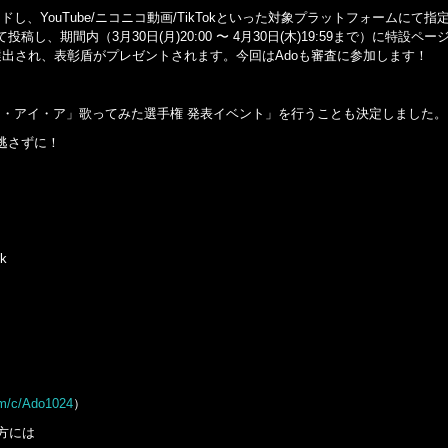
ロードし、YouTube/ニコニコ動画/TikTokといった対象プラットフォームにて
し、期間内（3月30日(月)20:00 〜 4月30日(木)19:59まで）に特設ペ
k賞が選出され、表彰盾がプレゼントされます。今回はAdoも審査に参加します！
「アイ・アイ・ア」歌ってみた選手権 発表イベント」を行うことも決定しました。
逃さずに！
ok
om/c/Ado1024
）
れた方には