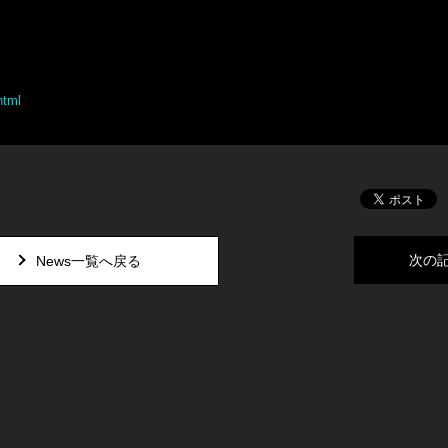
html
次の
News一覧へ戻る