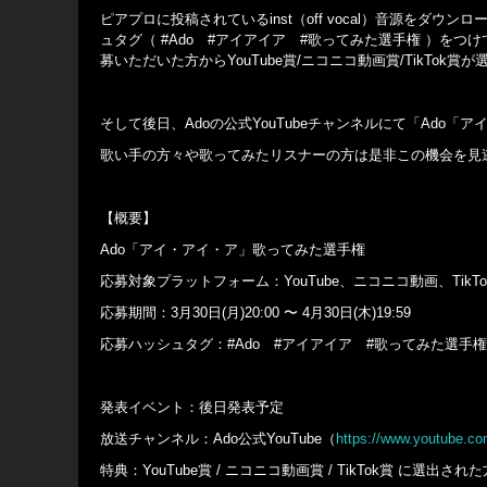
ピアプロに投稿されているinst（off vocal）音源をダウン
ュタグ（ #Ado #アイアイア #歌ってみた選手権 ）をつけて投稿
募いただいた方からYouTube賞/ニコニコ動画賞/TikTo
そして後日、Adoの公式YouTubeチャンネルにて「Ado
歌い手の方々や歌ってみたリスナーの方は是非この機会を見
【概要】
Ado「アイ・アイ・ア」歌ってみた選手権
応募対象プラットフォーム：YouTube、ニコニコ動画、TikT
応募期間：3月30日(月)20:00 〜 4月30日(木)19:59
応募ハッシュタグ：#Ado #アイアイア #歌ってみた選手権
発表イベント：後日発表予定
放送チャンネル：Ado公式YouTube（
https://www.youtube.c
特典：YouTube賞 / ニコニコ動画賞 / TikTok賞 に選出さ