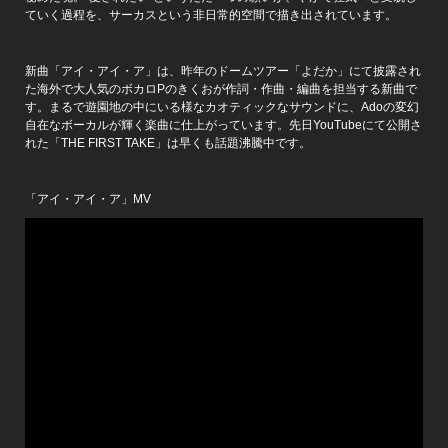
ていく過程を、サーカスという非日常的空間で描き出されています。
新曲「アイ・アイ・ア」は、昨年のドームツアー「よだか」にて披露され
た海外で大人気のボカロPのきくおが作詞・作曲・編曲を担当する新曲で
す。まるで遊園地の中にいる様なカオティックなサウンドに、Adoの変幻
自在なボーカルが輝く楽曲に仕上がっています。先日YouTubeにて公開さ
れた「THE FIRST TAKE」は早くも話題沸騰中です。
「アイ・アイ・ア」MV