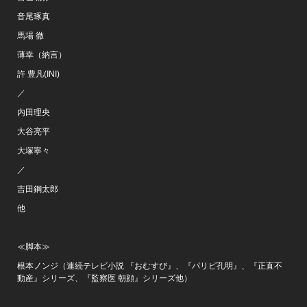
音尾琢真
馬場 徹
薄幸（納言）
許 豊凡(INI)
／
内田理央
大谷亮平
大塚寧々
／
吉田鋼太郎
他
≪脚本≫
根本ノンジ（連続テレビ小説 『おむすび』、『パリピ孔明』、『正直不
動産』シリーズ、『監察医 朝顔』シリーズ他）