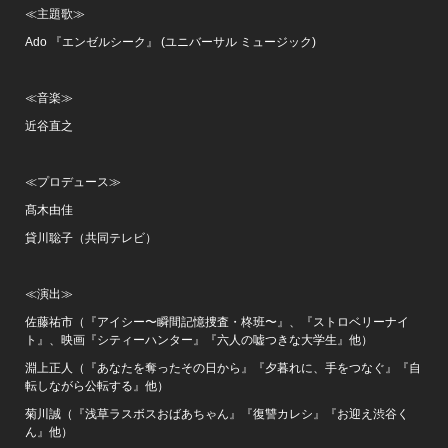
≪主題歌≫
Ado 『エンゼルシーク』 (ユニバーサル ミュージック)
≪音楽≫
近谷直之
≪プロデュース≫
髙木由佳
貸川聡子（共同テレビ）
≪演出≫
佐藤祐市（『アイシー〜瞬間記憶捜査・柊班〜』、『ストロベリーナイ
ト』、映画『シティーハンター』『六人の嘘つきな大学生』他）
淵上正人（『あなたを奪ったその日から』『夕暮れに、手をつなぐ』『自
転しながら公転する』他）
菊川誠（『浅草ラスボスおばあちゃん』『復讐カレシ』『お迎え渋谷く
ん』他）