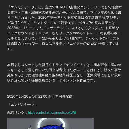
「エンゼルシーク」は、主にVOCALOID楽曲のコンポーザーとして活動す
る作詞・作曲・編曲家の煮ル果実が手がけた楽曲で、本ドラマのために書
き下ろされました。2026年第一弾となる本楽曲は橋本環奈主演 フジテレ
ビ系月9ドラマ「ヤンドク！」の主題歌です。ボカロPの煮ル果実とは、
2022年にリリースした「マザーランド」ぶりとなるタッグで、ド直球な
ロックサウンドとトリッキーなリリックがAdoのストレートな表現のボー
カルと合わさって、年始から盛り上げる1曲です。ジャケットのイラスト
は絵師のちゃっぴー、ロゴはマルチクリエイターのZIIEKが手掛けていま
す。
本日よりスタートした新月９ドラマ『ヤンドク！』は、橋本環奈主演のヤ
ンキーとして荒くれていた田上湖音波（たがみ・ことは）が、親友の事故
死をきっかけに猛勉強を経て脳神経外科医となり、医療現場に新しい風を
吹き込んでいく痛快医療エンターテインメント作品です。
2026年1月26日(月) 22:00 全世界同時配信
「エンゼルシーク」
配信リンク：
https://ado.lnk.to/angelseekWE