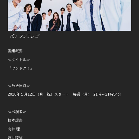
（C）フジテレビ
番組概要
≪タイトル≫
『ヤンドク！』
≪放送日時≫
2026年１月12日（月・祝）スタート 毎週（月） 21時～21時54分
≪出演者≫
橋本環奈
向井 理
宮世琉弥