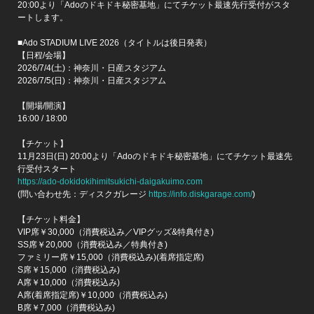
20:00より「Adoのドキドキ秘密基地」にてチケット最速先行受付がスタ
ートします。
■Ado STADIUM LIVE 2026（タイトルは後日発表）
【日程/会場】
2026/7/4(土)：神奈川・日産スタジアム
2026/7/5(日)：神奈川・日産スタジアム
【開場/開演】
16:00 / 18:00
【チケット】
11月23日(日) 20:00より「Adoのドキドキ秘密基地」にてチケット最速先
行受付スタート
https://ado-dokidokihimitsukichi-daigakuimo.com
(問い合わせ先：ディスクガレージ
https://info.diskgarage.com/
)
【チケット料金】
VIP席￥30,000（消費税込み／VIPグッズ&特典付き)
SS席￥20,000（消費税込み／特典付き)
ファミリー席￥15,000（消費税込み)(着席指定席)
S席￥15,000（消費税込み)
A席￥10,000（消費税込み)
A席(着席指定席)￥10,000（消費税込み)
B席￥7,000（消費税込み)