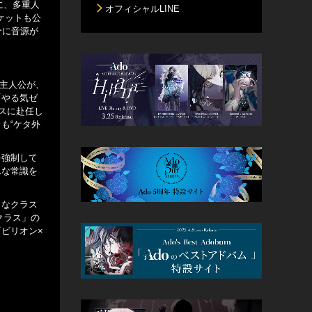
に、多重人
オフィシャルLINE
ケットも公
分に音源が
の主人公が、
「やる気ゼ
スに赴任し
も“ケタ外
を強制して
んな常識を
うなクラス
クラス」の
ビリオン×