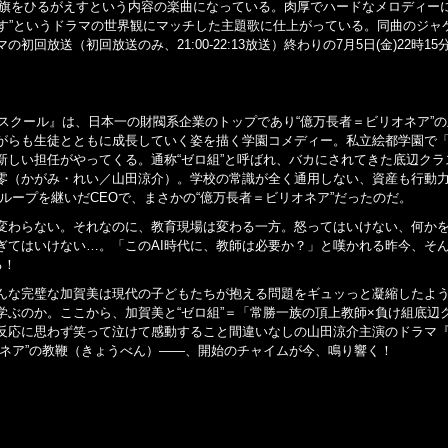
反旗をひるがえすという内容の楽曲になっている。肉厚でハードなメロディー
壊す”というドラマの世界観にマッチした主題歌に仕上がっている。同曲のジャ
放送（初回放送のみ、21:00-22:13放送）終わりの7月5日(金)22時15
スクール』は、日本一の財閥系企業のトップであり“億万長者＝ビリオネア”
がらも生徒とともに成長していく姿を描く学園コメディー。私立絵都学園で
新しい担任がやってくる。通称“ゼロ組”と呼ばれ、バカにされてきた底辺クラ
零（かがみ・れい／山田涼介）。学校の常識が全く通用しない、資産も行動力
ループを継いだCEOで、まさかの“億万長者＝ビリオネア”だったのだ。
変わらない。それなのに、教育現場は変わる一方。怒ってはいけない、何か
ぎてはいけない…。「このAI時代に、教師は必要か？」と嘆かれる昨今、そ
る！
んな完璧な加賀美は現代の子どもたちが抱える問題をギュッっと凝縮したよ
ぶのか。ここから、加賀美と“ゼロ組”＝「常勝一族の頂上教師×負け組底辺
反応に思わず笑って泣けて感動すること間違いなしの山田涼介主演のドラマ『
ネア”の教鞭（きょうべん）――、開始のチャイムが今、鳴り響く！