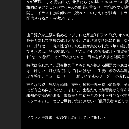
MARETUによる提供曲で、矛盾だらけの世の中のルールに
格的にギアチェンジするAdoの歌唱が重なり、“常識をブッ
開し、イラストは絵師の一（読み：にのまえ）が担当。ドラマの初回
配信されることも決定した。
山田涼介が主演を務めるフジテレビ系金9ドラマ『ビリオン×
身分を隠して学校の教師となり、さまざまな問題に直面しな
ロ、才能ゼロ、将来性ゼロ」の生徒が集められた３年０組に
てきたのは、容姿端麗だが、どこかクセのある教師・加賀美
れ”なこの教師。その正体はなんと、日本を代表する財閥系グ
時代は変われど、思春期の子どもたちが抱える問題の根底は
はいけない、呼び捨てにしてはいけない、生徒に踏み込み過
ぶち壊す、ニューヒーロー＝“新しい学校のリーダー”が現れ
完璧な容姿、完璧な頭脳、完璧な経営手腕を持つ加賀美。そ
にどう立ち向かうのか。そして、生徒たちは加賀美から何を学
未知の交流が始まる！加賀美と生徒たちの予測不可能な化学
スクール』に、ぜひご期待いただきたい！“億万長者＝ビリオ
ドラマと主題歌、ぜひ楽しみにしていて欲しい。