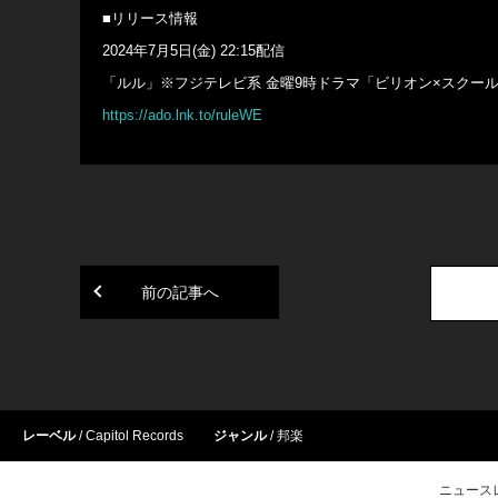
■リリース情報
2024年7月5日(金) 22:15配信
「ルル」※フジテレビ系 金曜9時ドラマ「ビリオン×スクー
https://ado.lnk.to/ruleWE
前の記事へ
レーベル
Capitol Records
ジャンル
邦楽
ニュース