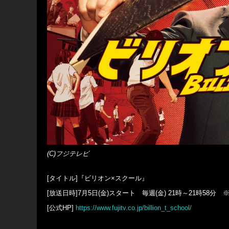
(C)フジテレビ
[タイトル]『ビリオン×スクール』
[放送日時]7月5日(金)スタート 毎週(金) 21時～21時58分 
[公式HP]
https://www.fujitv.co.jp/billion_t_school/