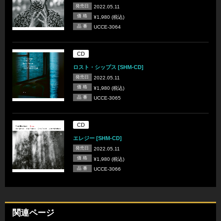
発売日
2022.05.11
価 格
¥1,980 (税込)
品 番
UCCE-3064
CD
ロスト・シップス [SHM-CD]
発売日
2022.05.11
価 格
¥1,980 (税込)
品 番
UCCE-3065
CD
エレジー [SHM-CD]
発売日
2022.05.11
価 格
¥1,980 (税込)
品 番
UCCE-3066
関連ページ