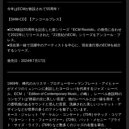
今年はECMが創設されて55周年！
【SHM-CD】【アンコールプレス】
●ECM創設55周年を記念した新シリーズ『ECM Revisits』の発売に合わせ
て2022年にリリースされた『21世紀のECM』シリーズをアンコール・プ
レス。
●現在第一線で活躍中のアーティストを中心に、現在進行形のECMを紹介
するシリーズ。
発売日：2024年7月17日
1969年、稀代のカリスマ・プロデューサー＝マンフレート・アイヒャー
がドイツのミュンヘンに創設したヨーロッパを代表するジャズ・レーベ
ル、ECM（「Edition of Contemporary Music」の略）。レーベル創設時の
コンセプトは“静寂の次に美しい音楽”。他のレーベルとは一線を画す、そ
の透明感のあるサウンドと澄んだ音質、洗練された美しいジャケット・デ
ザインなどが世界の多くのファンを魅了しています。
キース・ジャレット『ザ・ケルン・コンサート』(75年) やチック・コリア
『リターン・トゥ・フォーエヴァー』(72年)、パット・メセニー『ブライ
ト・サイズ・ライフ』(76年) など数多くのジャズの名盤を輩出。