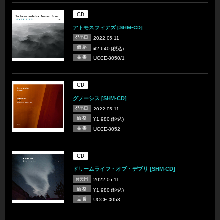
CD
アトモスフィアズ [SHM-CD]
発売日
2022.05.11
価 格
¥2,640 (税込)
品 番
UCCE-3050/1
CD
グノーシス [SHM-CD]
発売日
2022.05.11
価 格
¥1,980 (税込)
品 番
UCCE-3052
CD
ドリームライフ・オブ・デブリ [SHM-CD]
発売日
2022.05.11
価 格
¥1,980 (税込)
品 番
UCCE-3053