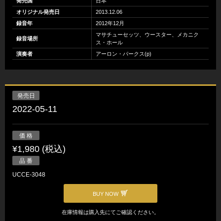
発売国
日本
オリジナル発売日
2013.12.06
録音年
2012年12月
マサチューセッツ、ウースター、メカニク
録音場所
ス・ホール
演奏者
アーロン・パークス(p)
発売日
2022-05-11
価 格
¥1,980 (税込)
品 番
UCCE-3048
BUY NOW
在庫情報は購入先にてご確認ください。