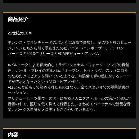
商品紹介
21世紀のECM
テレンス・ブランチャードのバンドに18歳で参加し、その後も有力ミュー
ジシャンたちから引く手あまたのピアニスト/コンポーザー、アーロン・
パークスの2013年リリースのECMデビュー・アルバム。
●バルトークによる伝統的なトラディショナル・フォーク・ソングの再創
造、 ポール・ブレイのアルバム『オープン、トゥ・ラヴ』のように自分
のためだけにピアノを弾いているような、無防備で裸の感じがするレコー
ドが啓示となったというソロ・ピアノ作品。
●ほとんど前もって決められたものはなく、全てスタジオでの即興演奏の
セッション。
マサチューセッツ州ウースターにあるメカニクス・ホールの温かく澄んだ
音響の中で、照明を低く抑えて録音した、きわめてパーソナルで親密な音
楽。パークス自身がメロディをささやいているよう。
内容