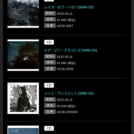
レイズ・オブ・ヘヴン [SHM-CD]
発売日
2022.05.11
価 格
¥1,980 (税込)
品 番
UCCE-3057
CD
ヒア・ビー・ドラゴンズ [SHM-CD]
発売日
2022.05.11
価 格
¥1,980 (税込)
品 番
UCCE-3058
CD
メット・アンリエット [SHM-CD]
発売日
2022.05.11
価 格
¥2,640 (税込)
品 番
UCCE-3059/60
CD