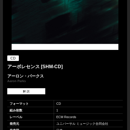
CD
アーボレセンス [SHM-CD]
アーロン・パークス
Aaron Parks
解 説
フォーマット
CD
組み枚数
1
レーベル
ECM Records
発売元
ユニバーサル ミュージック合同会社