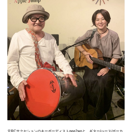
元RCサクセションのキーボーディストgee2woと、ギター/べース/ボーカ