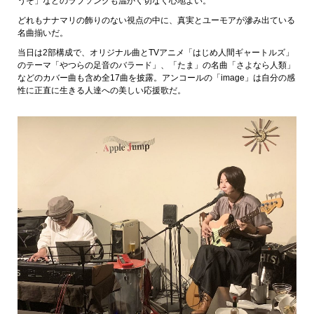
うそ」などのラブソングも温かく切なく心地よい。
どれもナナマリの飾りのない視点の中に、真実とユーモアが滲み出ている
名曲揃いだ。
当日は2部構成で、オリジナル曲とTVアニメ「はじめ人間ギャートルズ」
のテーマ「やつらの足音のバラード」、「たま」の名曲「さよなら人類」
などのカバー曲も含め全17曲を披露。アンコールの「image」は自分の感
性に正直に生きる人達への美しい応援歌だ。