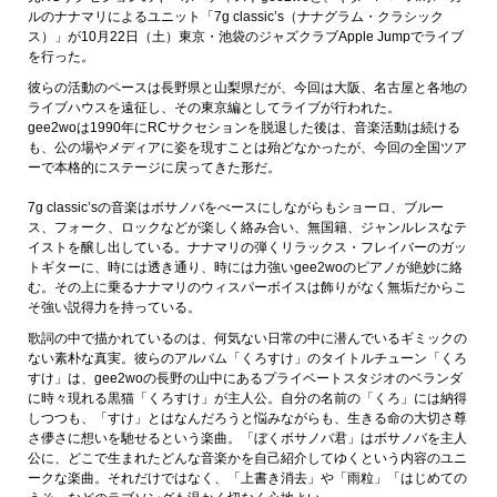
ルのナナマリによるユニット「7g classic’s（ナナグラム・クラシック
ス）」が10月22日（土）東京・池袋のジャズクラブApple Jumpでライブ
を行った。
彼らの活動のペースは長野県と山梨県だが、今回は大阪、名古屋と各地の
ライブハウスを遠征し、その東京編としてライブが行われた。
gee2woは1990年にRCサクセションを脱退した後は、音楽活動は続ける
も、公の場やメディアに姿を現すことは殆どなかったが、今回の全国ツア
ーで本格的にステージに戻ってきた形だ。
7g classic’sの音楽はボサノバをべースにしながらもショーロ、ブルー
ス、フォーク、ロックなどが楽しく絡み合い、無国籍、ジャンルレスなテ
イストを醸し出している。ナナマリの弾くリラックス・フレイバーのガッ
トギターに、時には透き通り、時には力強いgee2woのピアノが絶妙に絡
む。その上に乗るナナマリのウィスパーボイスは飾りがなく無垢だからこ
そ強い説得力を持っている。
歌詞の中で描かれているのは、何気ない日常の中に潜んでいるギミックの
ない素朴な真実。彼らのアルバム「くろすけ」のタイトルチューン「くろ
すけ」は、gee2woの長野の山中にあるプライベートスタジオのベランダ
に時々現れる黒猫「くろすけ」が主人公。自分の名前の「くろ」には納得
しつつも、「すけ」とはなんだろうと悩みながらも、生きる命の大切さ尊
さ儚さに想いを馳せるという楽曲。「ぼくボサノバ君」はボサノバを主人
公に、どこで生まれたどんな音楽かを自己紹介してゆくという内容のユニ
ークな楽曲。それだけではなく、「上書き消去」や「雨粒」「はじめての