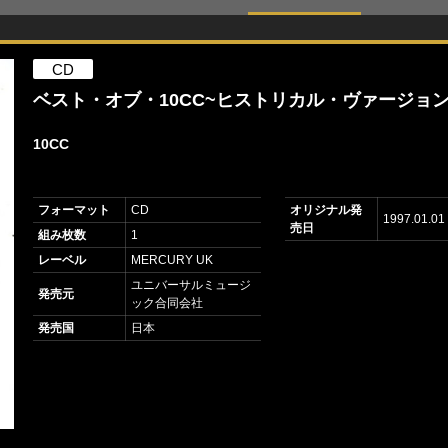
CD
ベスト・オブ・10CC~ヒストリカル・ヴァージョ
10CC
フォーマット
CD
オリジナル発
1997.01.01
売日
組み枚数
1
レーベル
MERCURY UK
ユニバーサルミュージ
発売元
ック合同会社
発売国
日本