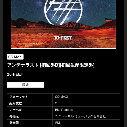
CD MAXI
アンテナラスト [初回盤B][初回生産限定盤]
10-FEET
限 定
フォーマット
CD MAXI
組み枚数
2
レーベル
EMI Records
発売元
ユニバーサル ミュージック合同会社
発売国
日本