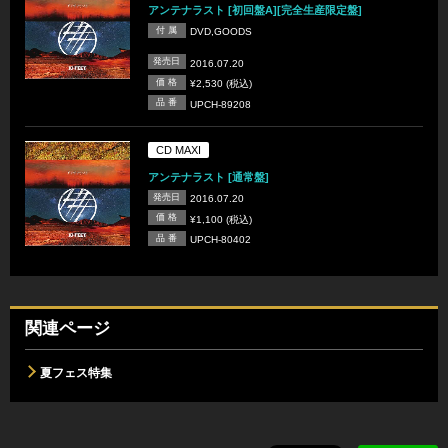
アンテナラスト [初回盤A][完全生産限定盤]
付 属
DVD,GOODS
発売日
2016.07.20
価 格
¥2,530 (税込)
品 番
UPCH-89208
CD MAXI
アンテナラスト [通常盤]
発売日
2016.07.20
価 格
¥1,100 (税込)
品 番
UPCH-80402
関連ページ
夏フェス特集