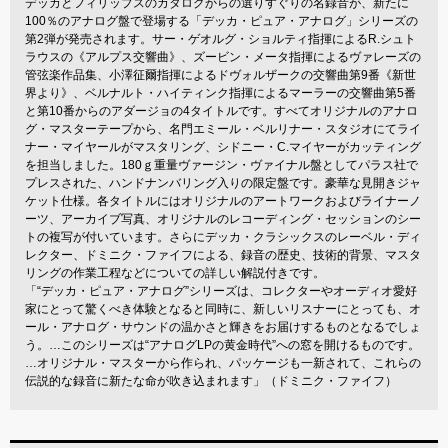
デッカとフィリップスのカタログからの選りすぐりの名録音が、新たに
100％のアナログ盤で登場する「デッカ・ピュア・アナログ」シリーズの
第2弾が発売されます。サー・ゲオルグ・ショルティ指揮によるR.シュト
ラウスの《アルプス交響曲》、ズービン・メータ指揮によるヴァレーズの
管弦楽作品集、小澤征爾指揮によるドヴォルザークの交響曲第9番《新世
界より》、ベルナルト・ハイティンク指揮によるマーラーの交響曲第5番
と第10番からのアダージョの4タイトルです。すべてオリジナルのアナロ
グ・マスターテープから、名門エミール・ベルリナー・スタジオにてライ
ナー・マイヤールがマスタリング、シドニー・C.マイヤーがカッティング
を担当しました。180ｇ重量ヴァージン・ヴァイナル盤としてパラス社で
プレスされた、ハンドナンバリング入りの限定盤です。豪華な見開きジャ
ケット仕様。各タイトルにはオリジナルのアートワークおよびライナーノ
ーツ、アーカイブ写真、オリジナルのレコーディング・セッションのシー
トの複写が付いています。さらにデッカ・クラシックスのレーベル・ディ
レクター、ドミニク・ファイフによる、録音の歴史、技術的背景、マスタ
リングの作業工程などについての詳しい解説付きです。
「“デッカ・ピュア・アナログ”シリーズは、コレクターやオーディオ愛好
家にとって驚くべき体験となると同時に、新しいリスナーにとっても、オ
ール・アナログ・サウンドの温かさと輝きをお届けするものとなるでしょ
う。…このシリーズは“アナログLPの黄金時代”への窓を開けるものです。
…オリジナル・マスターから作られ、パッケージも一新されて、これらの
伝説的な録音に新たな命が吹き込まれます」（ドミニク・ファイフ）