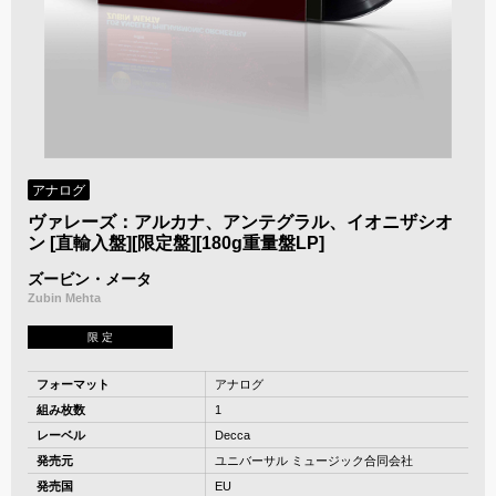
アナログ
ヴァレーズ：アルカナ、アンテグラル、イオニザシオ
ン [直輸入盤][限定盤][180g重量盤LP]
ズービン・メータ
Zubin Mehta
限 定
フォーマット
アナログ
組み枚数
1
レーベル
Decca
発売元
ユニバーサル ミュージック合同会社
発売国
EU