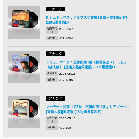
アナログ
R.シュトラウス：アルプス交響曲 [直輸入盤][限定盤]
[180g重量盤LP]
発売予定
2026.05.15
日
品 番
487-1604
アナログ
ドヴォルザーク：交響曲第9番《新世界より》、序曲
《謝肉祭》 [直輸入盤][限定盤][180g重量盤LP]
発売日
2026.05.15
品 番
487-1606
アナログ
マーラー：交響曲第5番、交響曲第10番よりアダージョ
[直輸入盤][限定盤][180g重量盤2LP]
発売予定
2026.05.15
日
品 番
487-1807