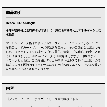
商品紹介
Decca Pure Analogue
今年90歳を迎える指揮者が若き日に一気に名声を高めたエネルギッシュな
名録音
ズービン・メータ指揮ロサンゼルス・フィルハーモニックによる、1971
年録音のエドガー・ヴァレーズ管弦楽作品集は、その音響的な壮麗さで知
られ、《グラモフォン》誌から「名人芸的な演奏」「模範的な録音」と高
く評価されました。2026年にメータは90歳を迎えますが、印象的なアー
トワークとともに、この録音はデッカがロサンゼルスで制作した数々の名
録音によって国際的な名声を一気に高めた時の若くエネルギッシュな彼の
全盛期を想い起こさせてくれます。
内容
《デッカ・ピュア・アナログ》
シリーズ第2弾4タイトル