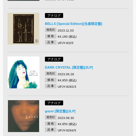
アナログ
BELLS [Special Edition][生産限定盤]
発売日
2023.11.03
価 格
¥4,180 (税込)
品 番
UPJY-9325
アナログ
DARK CRYSTAL [限定盤][2LP]
発売日
2023.06.28
価 格
¥4,950 (税込)
品 番
UPJY-9282/3
アナログ
gazer [限定盤][2LP]
発売日
2023.08.30
価 格
¥4,950 (税込)
品 番
UPJY-9284/5