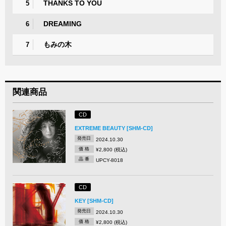
THANKS TO YOU
5
DREAMING
6
もみの木
7
関連商品
CD
EXTREME BEAUTY [SHM-CD]
発売日
2024.10.30
価 格
¥2,800 (税込)
品 番
UPCY-8018
CD
KEY [SHM-CD]
発売日
2024.10.30
価 格
¥2,800 (税込)