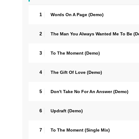
1
Words On A Page (Demo)
2
The Man You Always Wanted Me To Be (
3
To The Moment (Demo)
4
The Gift Of Love (Demo)
5
Don't Take No For An Answer (Demo)
6
Updraft (Demo)
7
To The Moment (Single Mix)