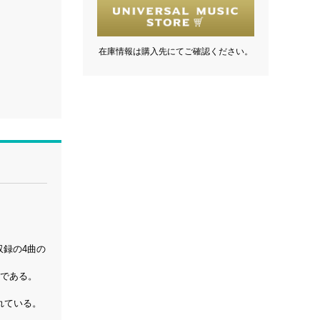
在庫情報は購入先にてご確認ください。
版収録の4曲の
のである。
されている。