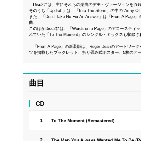
Disc2には、主にそれらの楽曲のデモ・ヴァージョンを収
そのうち「Updraft」は、「Into The Storm」の中の"Ar
また、「Don’t Take No For An Answer」は『F
曲。
このほかDisc2には、「Words on a Page」のア
れていた「To The Moment」のシングル・ミックスも収録
『From A Page』の新装版は、Roger Deanのアートワ
ツを掲載したブックレット、折り畳み式ポスター、5枚のア
曲目
CD
1
To The Moment (Remastered)
2
The Man You Always Wanted Me To Be (R