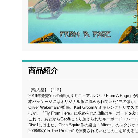
商品紹介
【輸入盤】【2LP】
2019年発売Yesの4曲入りミニ・アルバム『From A Pag
本パッケージにはオリジナル版に収められていた4曲のほか
Oliver Wakemanが監修、Karl Groomがミキシング
ほか、『Fly From Here』に収められた3曲のキーボー
これは、あとからGeoffにより加えられたキーボード・パートを
Disc1にはまた、Chris Squire作の楽曲「Aliens」のス
2008年の"In The Present"で演奏されていたこの曲を