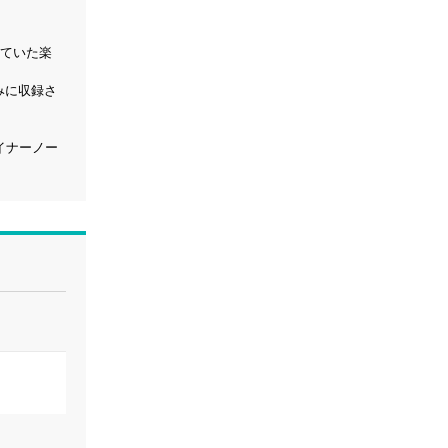
られていた楽
のみに収録さ
ライナーノー