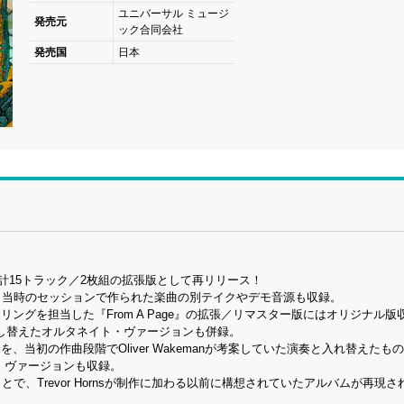
ユニバーサル ミュージ
発売元
ック合同会社
発売国
日本
e』が計15トラック／2枚組の拡張版として再リリース！
、当時のセッションで作られた楽曲の別テイクやデモ音源も収録。
とリマスタリングを担当した『From A Page』の拡張／リマスター版にはオリジナル
ドを差し替えたオルタネイト・ヴァージョンも併録。
、当初の作曲段階でOliver Wakemanが考案していた演奏と入れ替えたも
タジオ・ヴァージョンも収録。
加えることで、Trevor Hornsが制作に加わる以前に構想されていたアルバムが再現