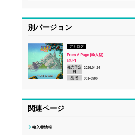
別バージョン
アナログ
From A Page [輸入盤]
[2LP]
発売予定
2026.04.24
日
品 番
881-6596
関連ページ
輸入盤情報