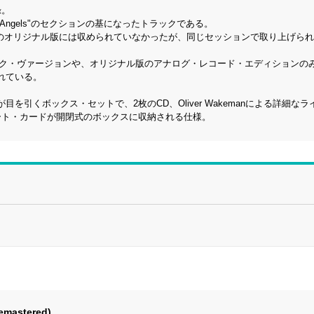
録。
my Of Angels"のセクションの基になったトラックである。
rom A Page』のオリジナル版には収められていなかったが、同じセッションで取り上げ
コースティック・ヴァージョンや、オリジナル版のアナログ・レコード・エディション
されている。
ークが目を引くボックス・セットで、2枚のCD、Oliver Wakemanによる詳細な
ート・カードが開閉式のボックスに収納される仕様。
emastered)