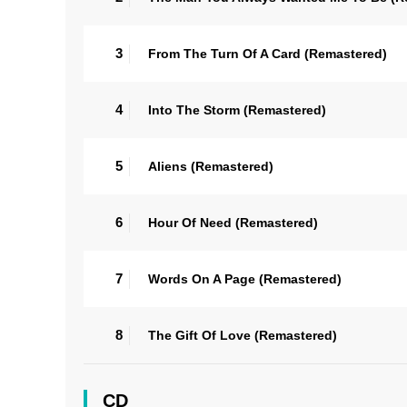
3
From The Turn Of A Card (Remastered)
4
Into The Storm (Remastered)
5
Aliens (Remastered)
6
Hour Of Need (Remastered)
7
Words On A Page (Remastered)
8
The Gift Of Love (Remastered)
CD