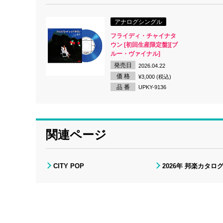
アナログシングル
フライディ・チャイナタ
ウン [初回生産限定盤][ブ
ルー・ヴァイナル]
発売日
2026.04.22
価 格
¥3,000 (税込)
品 番
UPKY-9136
関連ページ
CITY POP
2026年 邦楽カタロ