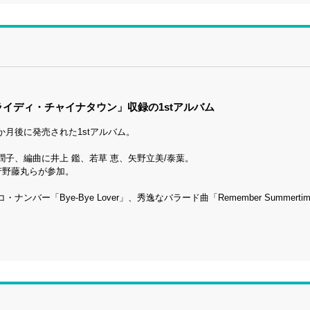
イディ・チャイナタウン」収録の1stアルバム
月後に発売された1stアルバム。
子、編曲に井上 鑑、若草 恵、矢野立美/泰葉。
芳野藤丸らが参加。
「Bye-Bye Lover」、秀逸なバラード曲「Remember Summerti