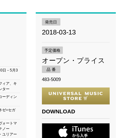
発売日
2018-03-13
予定価格
オープン・プライス
品 番
30日－5月3
483-5009
フィア、キ
ンター
コーディン
ネゼ=セガ
DOWNLOAD
ヴォートマ
テノー
・ユリアー