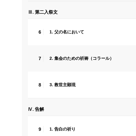
Ⅲ. 第二入祭文
6
1. 父の名において
7
2. 集会のための祈祷（コラール）
8
3. 救世主顕現
Ⅳ. 告解
9
1. 告白の祈り