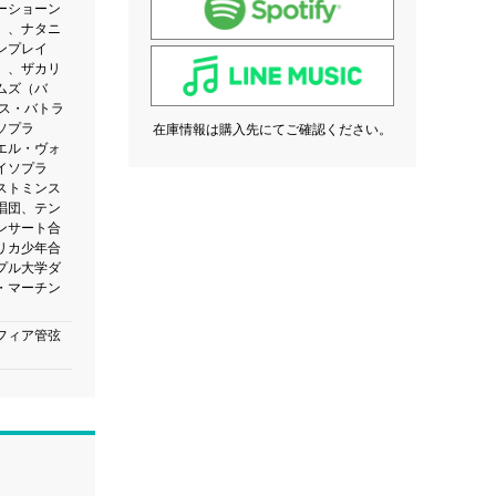
ーショーン
）、ナタニ
ンプレイ
）、ザカリ
ムズ（バ
ラス・バトラ
ソプラ
在庫情報は購入先にてご確認ください。
エル・ヴォ
イソプラ
ストミンス
唱団、テン
ンサート合
リカ少年合
プル大学ダ
・マーチン
フィア管弦