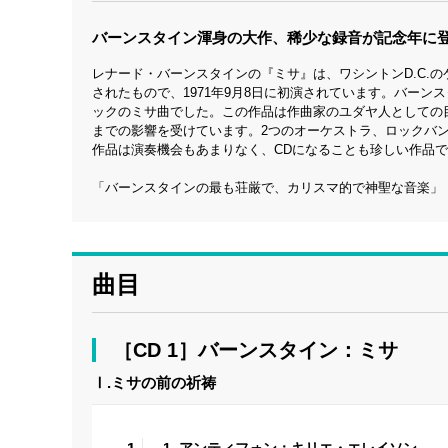
バーンスタイン渾身の大作、稀少な録音が記念年に
レナード・バーンスタインの『ミサ』は、ワシントンD.C.
されたもので、1971年9月8日に初演されています。バー
ックのミサ曲でした。この作品は作曲家のユダヤ人としての
までの影響を受けています。2つのオーケストラ、ロックバ
作品は演奏機会もあまりなく、CDになることも珍しい作品
「バーンスタインの最も荘厳で、カリスマ的で神聖な音楽」
曲目
［CD 1］バーンスタイン：ミサ
Ⅰ.ミサの前の祈祷