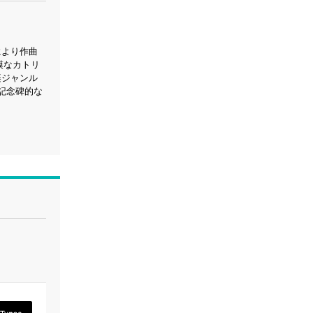
により作曲
模なカトリ
楽ジャンル
記念碑的な