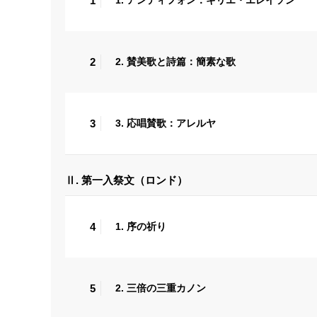
1
1. アンティフォン：キリエ・エレイソン
2
2. 賛美歌と詩篇：簡素な歌
3
3. 応唱賛歌：アレルヤ
Ⅱ. 第一入祭文（ロンド）
4
1. 序の祈り
5
2. 三倍の三重カノン