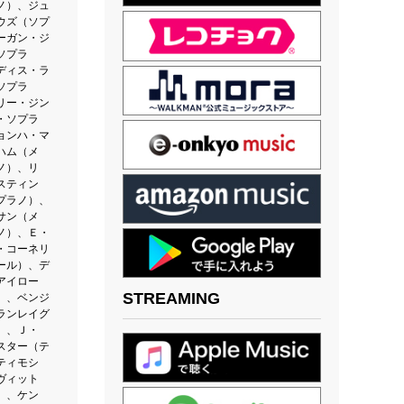
ノ）、ジュ
ウズ（ソプ
ーガン・ジ
ソプラ
ディス・ラ
ソプラ
リー・ジン
・ソプラ
ョンハ・マ
ハム（メ
ノ）、リ
スティン
プラノ）、
サン（メ
ノ）、Ｅ・
・コーネリ
ール）、デ
アイロー
STREAMING
）、ベンジ
ランレイグ
）、Ｊ・
スター（テ
ティモシ
ヴィット
）、ケン