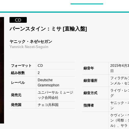
CD
バーンスタイン：ミサ [直輸入盤]
ヤニック・ネゼ=セガン
Yannick Nezet-Seguin
フォーマット
CD
2015年4月
録音年
日
組み枚数
2
フィラデル
Deutsche
録音場所
レーベル
ンメル・セ
Grammophon
ライヴ・レ
ユニバーサル ミュージ
録音方式
発売元
グ
ック合同会社
ヤニック・
発売国
チェコ共和国
指揮者
ン
ケヴィン・
ン（司祭：
ル）、サラ