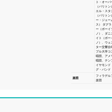
ト・オーバ
（バリトン
エル・スタ
（バリトン
ー・ジェー
ス） ダグ
ー（ボーイ
ノ）、ダニ
イト（ボー
ノ）、ウェ
ター交響合
プル大学コ
唱団、アメ
唱団、テン
イヤモンド
グ・バンド
フィラデル
楽団
楽団