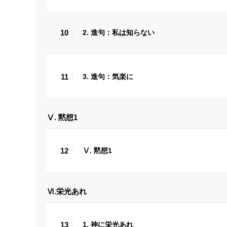
10
2. 進句：私は知らない
11
3. 進句：気楽に
Ⅴ. 黙想1
12
Ⅴ. 黙想1
Ⅵ.栄光あれ
13
1. 神に栄光あれ