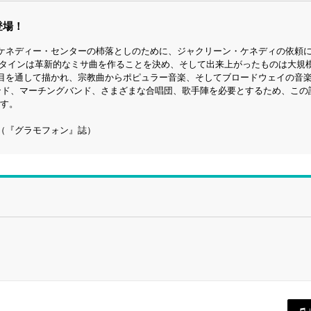
登場！
のケネディー・センターの杮落としのために、ジャクリーン・ケネディの依頼
ンスタインは革新的なミサ曲を作ることを決め、そして出来上がったものは大規
目を通して描かれ、宗教曲からポピュラー音楽、そしてブロードウェイの音
ンド、マーチングバンド、さまざまな合唱団、歌手陣を必要とするため、この
です。
（『グラモフォン』誌）