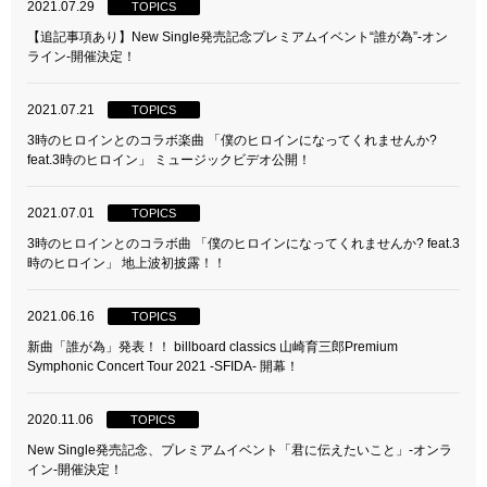
2021.07.29
TOPICS
【追記事項あり】New Single発売記念プレミアムイベント“誰が為”-オン
ライン-開催決定！
2021.07.21
TOPICS
3時のヒロインとのコラボ楽曲 「僕のヒロインになってくれませんか?
feat.3時のヒロイン」 ミュージックビデオ公開！
2021.07.01
TOPICS
3時のヒロインとのコラボ曲 「僕のヒロインになってくれませんか? feat.3
時のヒロイン」 地上波初披露！！
2021.06.16
TOPICS
新曲「誰が為」発表！！ billboard classics 山崎育三郎Premium
Symphonic Concert Tour 2021 -SFIDA- 開幕！
2020.11.06
TOPICS
New Single発売記念、プレミアムイベント「君に伝えたいこと」-オンラ
イン-開催決定！