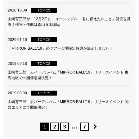
2020.10.09
TOPICS
山崎育三郎が、12月2日にニューシングル 「君に伝えたいこと」発売を発
表！作詞・作曲は森山直太朗氏
2020.01.10
TOPICS
「MIRROR BALL‘19」のツアー会場限定特典が決定しました！
2019.09.18
TOPICS
山崎育三郎 カバーアルバム「MIRROR BALL’19」リリースイベント 東
海地区での開催急遽決定！
2019.08.30
TOPICS
山崎育三郎 カバーアルバム「MIRROR BALL’19」リリースイベント 関
西エリアにて開催決定！
…
1
2
3
7