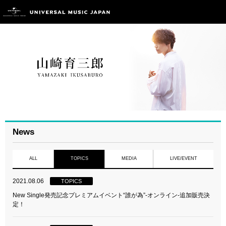
News
ALL
TOPICS
MEDIA
LIVE/EVENT
2021.08.06
TOPICS
New Single発売記念プレミアムイベント“誰が為”-オンライン-追加販売決
定！