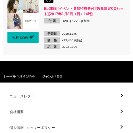
CD
ELOISE [イベント参加特典券付][数量限定CDセッ
ト][2017年1月8日（日）14時]
付 属
DVD,イベント参加券
発売日
2016.12.07
BUY NOW
価 格
¥13,486 (税込)
品 番
D2CT-1099
レーベル
USM JAPAN
ジャンル
邦楽
ニュースレター
会社概要
個人情報 | クッキーポリシー