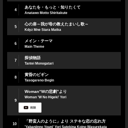
あなたを・もっと・知りたくて
4
Anatawo Motto Shiritakute
心の扉～我が母の教えたまいし歌～
5
Kdyz Mne Stara Matka
メイン・テーマ
6
Main Theme
探偵物語
7
Tantei Monogatari
黄昏のビギン
8
Tasogareno Begin
Woman“Wの悲劇”より
Woman 'W No Higeki' Yori
9
「野蛮人のように」より ステキな恋の忘れ方
10
'Yabanjinno Youni' Yori Sutekina Koino Wasurekata