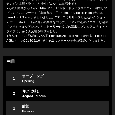
テレビ／土曜ドラマ「ど根性ガエル」に出演中です。
●その薬師丸ひろ子が2014年12月、ビルボードライブ東京で2日間限りの
プレミアムコンサート「薬師丸ひろ子 Premium Acoustic Night 時の扉～
Look For A Star～」を行いました。2013年にリリースしたセレクション・
カバーアルバム『時の扉』の楽曲を中心に、ピアノ中心のミニマムな編成
でスペシャルなアレンジとストーリー仕立ての演出のプレミアムナイト・
ライブは、多くの反響を呼びました。
●今作は、その「薬師丸ひろ子 Premium Acoustic Night 時の扉～Look For
A Star～」の2014/12/16（火）の2ndステージを全曲収録いたしました。
曲目
オープニング
1
Opening
仰げば尊し
2
Aogeba Toutoshi
故郷
3
Furusato