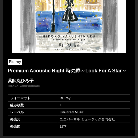
Blu-ray
Premium Acoustic Night 時の扉～Look For A Star～
薬師丸ひろ子
Hiroko Yakushimaru
フォーマット
Blu-ray
組み枚数
1
レーベル
Universal Music
発売元
ユニバーサル ミュージック合同会社
発売国
日本