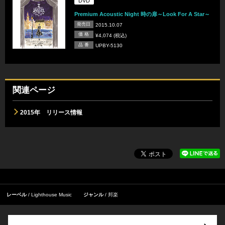
DVD
Premium Acoustic Night 時の扉～Look For A Star～
発売日
2015.10.07
価 格
¥4,074 (税込)
品 番
UPBY-5130
関連ページ
2015年 リリース情報
レーベル
Lighthouse Music
ジャンル
邦楽