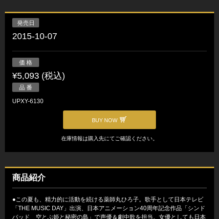
発売日
2015-10-07
価 格
¥5,093 (税込)
品 番
UPXY-6130
BUY NOW
在庫情報は購入先にてご確認ください。
商品紹介
●この夏も、精力的に活動を続ける薬師丸ひろ子。歌手として日本テレビ
「THE MUSIC DAY」出演、日本アニメーション40周年記念作品「シンド
バッド 空とぶ姫と秘密の島」で声優＆劇中歌を担当。女優としても日本