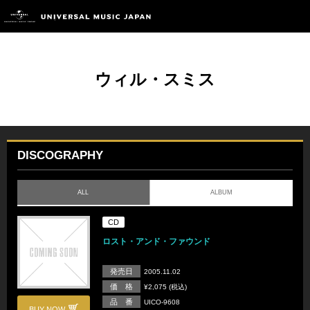
ウィル・スミス
DISCOGRAPHY
ALL
ALBUM
CD
ロスト・アンド・ファウンド
発売日
2005.11.02
価 格
¥2,075 (税込)
品 番
UICO-9608
BUY NOW