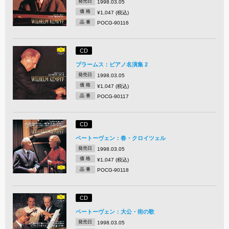
発売日
1998.03.05
価 格
¥1,047 (税込)
品 番
POCG-90116
CD
ブラームス：ピアノ名演集 2
発売日
1998.03.05
価 格
¥1,047 (税込)
品 番
POCG-90117
CD
ベートーヴェン：春・クロイツェル
発売日
1998.03.05
価 格
¥1,047 (税込)
品 番
POCG-90118
CD
ベートーヴェン：大公・街の歌
発売日
1998.03.05