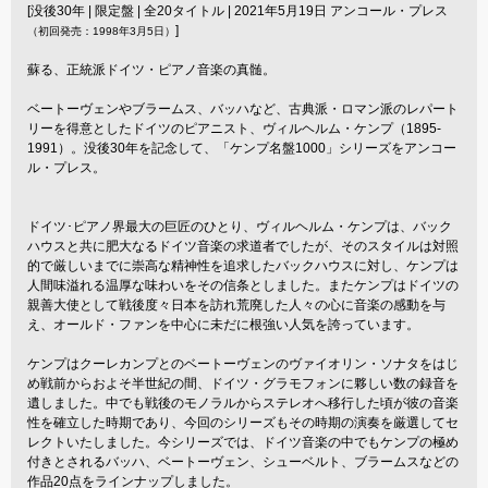
[没後30年 | 限定盤 | 全20タイトル | 2021年5月19日 アンコール・プレス
]
（初回発売：1998年3月5日）
蘇る、正統派ドイツ・ピアノ音楽の真髄。
ベートーヴェンやブラームス、バッハなど、古典派・ロマン派のレパート
リーを得意としたドイツのピアニスト、ヴィルヘルム・ケンプ（1895-
1991）。没後30年を記念して、「ケンプ名盤1000」シリーズをアンコー
ル・プレス。
ドイツ･ピアノ界最大の巨匠のひとり、ヴィルヘルム・ケンプは、バック
ハウスと共に肥大なるドイツ音楽の求道者でしたが、そのスタイルは対照
的で厳しいまでに崇高な精神性を追求したバックハウスに対し、ケンプは
人間味溢れる温厚な味わいをその信条としました。またケンプはドイツの
親善大使として戦後度々日本を訪れ荒廃した人々の心に音楽の感動を与
え、オールド・ファンを中心に未だに根強い人気を誇っています。
ケンプはクーレカンプとのベートーヴェンのヴァイオリン・ソナタをはじ
め戦前からおよそ半世紀の間、ドイツ・グラモフォンに夥しい数の録音を
遺しました。中でも戦後のモノラルからステレオへ移行した頃が彼の音楽
性を確立した時期であり、今回のシリーズもその時期の演奏を厳選してセ
レクトいたしました。今シリーズでは、ドイツ音楽の中でもケンプの極め
付きとされるバッハ、ベートーヴェン、シューベルト、ブラームスなどの
作品20点をラインナップしました。