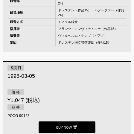
録音年
24）
ドレスデン（作品15）、ハノーファー（作品
録音場所
24）
録音方式
モノラル録音
指揮者
フランツ・コンヴィチュニー（作品15）
演奏者
ヴィルヘルム・ケンプ（ピアノ）
楽団
ドレスデン国立管弦楽団（作品15）
発売日
1998-03-05
価 格
¥1,047 (税込)
品 番
POCG-90123
BUY NOW