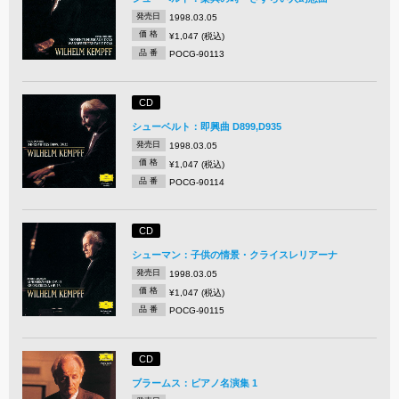
発売日
1998.03.05
価 格
¥1,047 (税込)
品 番
POCG-90113
CD
シューベルト：即興曲 D899,D935
発売日
1998.03.05
価 格
¥1,047 (税込)
品 番
POCG-90114
CD
シューマン：子供の情景・クライスレリアーナ
発売日
1998.03.05
価 格
¥1,047 (税込)
品 番
POCG-90115
CD
ブラームス：ピアノ名演集 1