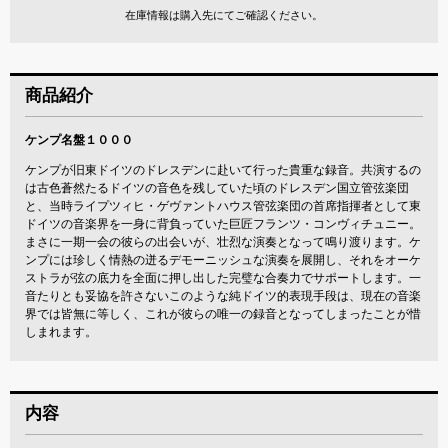
在庫情報は購入先にてご確認ください。
商品紹介
ケンプ名盤１０００
ケンプが旧東ドイツのドレスデンに赴いて行った貴重な録音。共演するの
は古色蒼然たるドイツの音色を残していた頃のドレスデン国立管弦楽団
と、当時ライプツィヒ・ゲヴァントハウス管弦楽団の首席指揮者として東
ドイツの音楽界を一身に背負っていた巨匠フランツ・コンヴィチュニー。
まさに一期一会の彼らの出会いが、壮烈な演奏となって鳴り渡ります。ケ
ンプには珍しく情熱の迸るデモーニッシュな演奏を展開し、それをオーケ
ストラが弦の底力を全面に押し出した完璧な合奏力でサポートします。一
音たりとも妥協を許さないこのような純ドイツ的表現手段は、現在の音楽
界では皆無に等しく、これが彼らの唯一の録音となってしまったことが惜
しまれます。
内容