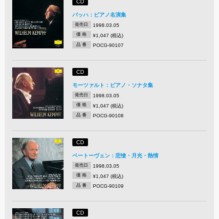
CD
バッハ：ピアノ名演集
発売日
1998.03.05
価 格
¥1,047 (税込)
品 番
POCG-90107
CD
モーツァルト：ピアノ・ソナタ集
発売日
1998.03.05
価 格
¥1,047 (税込)
品 番
POCG-90108
CD
ベートーヴェン：悲愴・月光・熱情
発売日
1998.03.05
価 格
¥1,047 (税込)
品 番
POCG-90109
CD