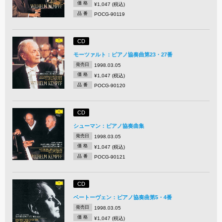
価 格
¥1,047 (税込)
品 番
POCG-90119
CD
モーツァルト：ピアノ協奏曲第23・27番
発売日
1998.03.05
価 格
¥1,047 (税込)
品 番
POCG-90120
CD
シューマン：ピアノ協奏曲集
発売日
1998.03.05
価 格
¥1,047 (税込)
品 番
POCG-90121
CD
ベートーヴェン：ピアノ協奏曲第5・4番
発売日
1998.03.05
価 格
¥1,047 (税込)