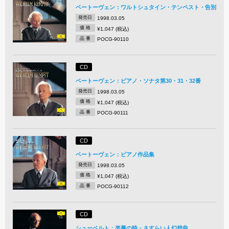
ベートーヴェン：ワルトシュタイン・テンペスト・告別
発売日
1998.03.05
価 格
¥1,047 (税込)
品 番
POCG-90110
CD
ベートーヴェン：ピアノ・ソナタ第30・31・32番
発売日
1998.03.05
価 格
¥1,047 (税込)
品 番
POCG-90111
CD
ベートーヴェン：ピアノ作品集
発売日
1998.03.05
価 格
¥1,047 (税込)
品 番
POCG-90112
CD
シューベルト：楽興の時・さすらい人幻想曲