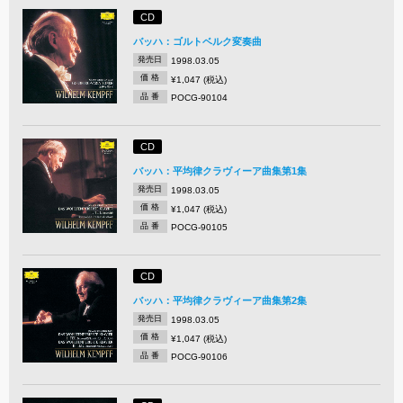
CD
バッハ：ゴルトベルク変奏曲
発売日
1998.03.05
価 格
¥1,047 (税込)
品 番
POCG-90104
CD
バッハ：平均律クラヴィーア曲集第1集
発売日
1998.03.05
価 格
¥1,047 (税込)
品 番
POCG-90105
CD
バッハ：平均律クラヴィーア曲集第2集
発売日
1998.03.05
価 格
¥1,047 (税込)
品 番
POCG-90106