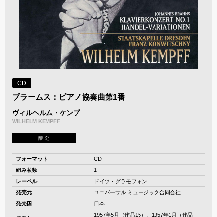
CD
ブラームス：ピアノ協奏曲第1番
ヴィルヘルム・ケンプ
WILHELM KEMPFF
限 定
フォーマット
CD
組み枚数
1
レーベル
ドイツ・グラモフォン
発売元
ユニバーサル ミュージック合同会社
発売国
日本
1957年5月（作品15）、1957年1月（作品