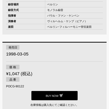
録音場所
ベルリン
録音方式
モノラル録音
指揮者
パウル・ファン・ケンペン
演奏者
ヴィルヘルム・ケンプ（ピアノ）
楽団
ベルリン･フィルハーモニー管弦楽団
発売日
1998-03-05
価 格
¥1,047 (税込)
品 番
POCG-90122
BUY NOW
在庫情報は購入先にてご確認ください。