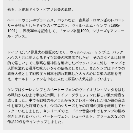
蘇る、正統派ドイツ・ピアノ音楽の真髄。
ベートーヴェンやブラームス、バッハなど、古典派・ロマン派のレパート
リーを得意としたドイツのピアニスト、ヴィルヘルム・ケンプ（1895-
1991）。没後30年を記念して、「ケンプ名盤1000」シリーズをアンコー
ル・プレス。
ドイツ･ピアノ界最大の巨匠のひとり、ヴィルヘルム・ケンプは、バック
ハウスと共に肥大なるドイツ音楽の求道者でしたが、そのスタイルは対照
的で厳しいまでに崇高な精神性を追求したバックハウスに対し、ケンプは
人間味溢れる温厚な味わいをその信条としました。またケンプはドイツの
親善大使として戦後度々日本を訪れ荒廃した人々の心に音楽の感動を与
え、オールド・ファンを中心に未だに根強い人気を誇っています。
ケンプはクーレカンプとのベートーヴェンのヴァイオリン・ソナタをはじ
め戦前からおよそ半世紀の間、ドイツ・グラモフォンに夥しい数の録音を
遺しました。中でも戦後のモノラルからステレオへ移行した頃が彼の音楽
性を確立した時期であり、今回のシリーズもその時期の演奏を厳選してセ
レクトいたしました。今シリーズでは、ドイツ音楽の中でもケンプの極め
付きとされるバッハ、ベートーヴェン、シューベルト、ブラームスなどの
作品20点をラインナップしました。