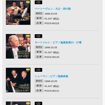
CD
ベートーヴェン：大公・街の歌
発売日
1998.03.05
価 格
¥1,047 (税込)
品 番
POCG-90119
CD
モーツァルト：ピアノ協奏曲第23・27番
発売日
1998.03.05
価 格
¥1,047 (税込)
品 番
POCG-90120
CD
シューマン：ピアノ協奏曲集
発売日
1998.03.05
価 格
¥1,047 (税込)
品 番
POCG-90121
CD