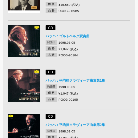
価 格
¥10,560 (税込)
品 番
UCGG-9163/5
CD
バッハ：ゴルトベルク変奏曲
発売日
1998.03.05
価 格
¥1,047 (税込)
品 番
POCG-90104
CD
バッハ：平均律クラヴィーア曲集第1集
発売日
1998.03.05
価 格
¥1,047 (税込)
品 番
POCG-90105
CD
バッハ：平均律クラヴィーア曲集第2集
発売日
1998.03.05
価 格
¥1,047 (税込)