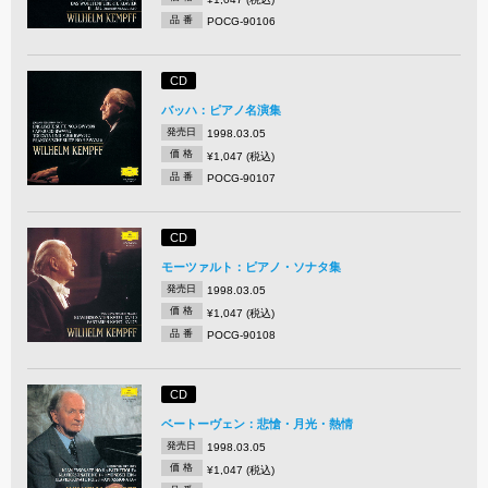
品 番
POCG-90106
CD
バッハ：ピアノ名演集
発売日
1998.03.05
価 格
¥1,047 (税込)
品 番
POCG-90107
CD
モーツァルト：ピアノ・ソナタ集
発売日
1998.03.05
価 格
¥1,047 (税込)
品 番
POCG-90108
CD
ベートーヴェン：悲愴・月光・熱情
発売日
1998.03.05
価 格
¥1,047 (税込)