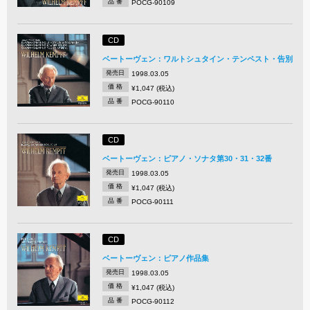
品 番
POCG-90109
CD
ベートーヴェン：ワルトシュタイン・テンペスト・告別
発売日
1998.03.05
価 格
¥1,047 (税込)
品 番
POCG-90110
CD
ベートーヴェン：ピアノ・ソナタ第30・31・32番
発売日
1998.03.05
価 格
¥1,047 (税込)
品 番
POCG-90111
CD
ベートーヴェン：ピアノ作品集
発売日
1998.03.05
価 格
¥1,047 (税込)
品 番
POCG-90112