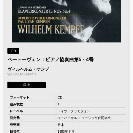
CD
ベートーヴェン：ピアノ協奏曲第5・4番
ヴィルヘルム・ケンプ
WILHELM KEMPFF
限 定
フォーマット
CD
組み枚数
1
レーベル
ドイツ・グラモフォン
発売元
ユニバーサル ミュージック合同会社
発売国
日本
録音年
1953年５月