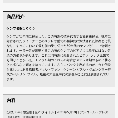
商品紹介
ケンプ名盤１０００
ケンプが壮年期に録音した、この時期の彼を代表する協奏曲録音。晩年に
録音されたライトナーとのステレオ盤での精神的に淘汰された演奏とは異
なり、すべてにおいて最も脂の乗り切った50年代のケンプがここでは聴か
れます。一音一音が躍動するこの頃のケンプのピアノには晩年にはない音
楽の力強さがあります。これは同時期に録音されたピアノ･ソナタ全集で
も同じことがいえ、モノラル期のこれらの録音はステレオ期のものに勝る
とも劣らない輝きを放っています。さらにバックを務めるのが、今や伝説
と化しつつある指揮者パウル・ファン・ケンペンとフルトヴェングラー時
代のベルリン･フィル。最後の大巨匠時代の演奏がここには展開されてい
ます。
内容
[没後30年 | 限定盤 | 全20タイトル | 2021年5月19日 アンコール・プレス
]
（初回発売：1998年3月5日）