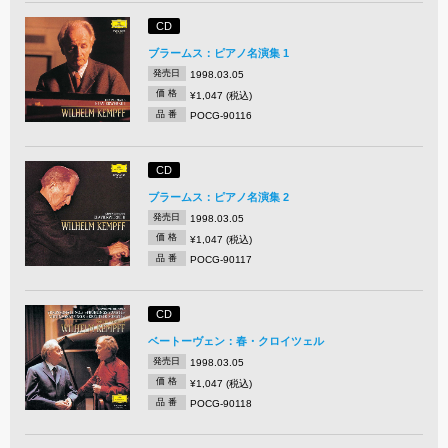
CD
ブラームス：ピアノ名演集 1
発売日
1998.03.05
価 格
¥1,047 (税込)
品 番
POCG-90116
CD
ブラームス：ピアノ名演集 2
発売日
1998.03.05
価 格
¥1,047 (税込)
品 番
POCG-90117
CD
ベートーヴェン：春・クロイツェル
発売日
1998.03.05
価 格
¥1,047 (税込)
品 番
POCG-90118