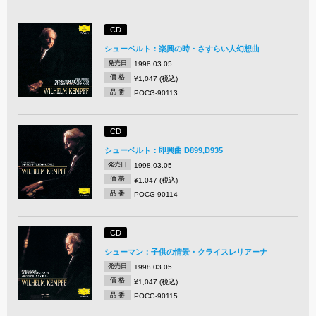
CD
シューベルト：楽興の時・さすらい人幻想曲
発売日
1998.03.05
価 格
¥1,047 (税込)
品 番
POCG-90113
CD
シューベルト：即興曲 D899,D935
発売日
1998.03.05
価 格
¥1,047 (税込)
品 番
POCG-90114
CD
シューマン：子供の情景・クライスレリアーナ
発売日
1998.03.05
価 格
¥1,047 (税込)
品 番
POCG-90115