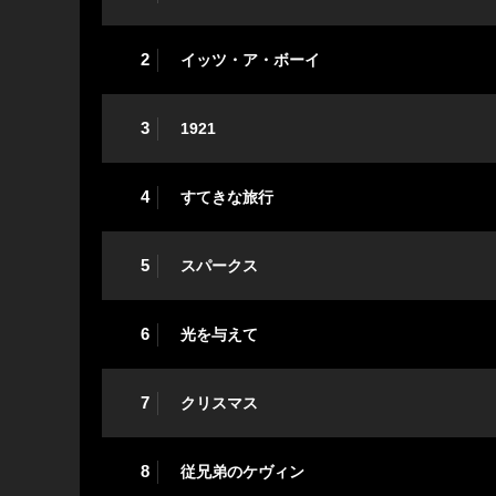
2
イッツ・ア・ボーイ
3
1921
4
すてきな旅行
5
スパークス
6
光を与えて
7
クリスマス
8
従兄弟のケヴィン