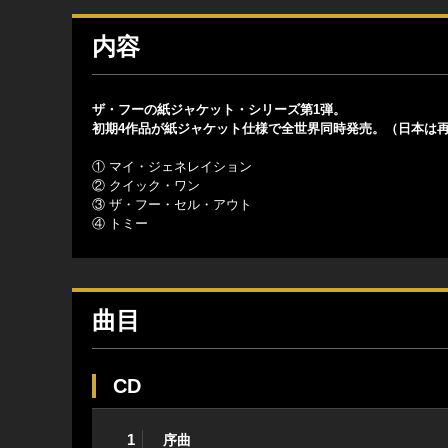
内容
ザ・フーの紙ジャケット・シリーズ第1弾。
初期4作品が紙ジャケット仕様で全世界同時発売。（日本は
① マイ・ジェネレイション
② クイック・ワン
③ ザ・フー・セル・アウト
④ トミー
曲目
CD
1
序曲