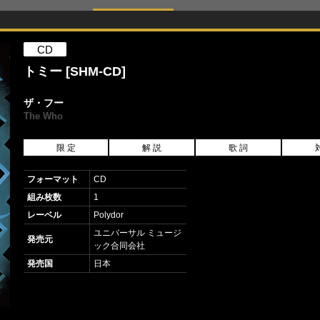
CD
トミー [SHM-CD]
ザ・フー
The Who
限 定
解 説
歌 詞
フォーマット
CD
組み枚数
1
レーベル
Polydor
ユニバーサル ミュージ
発売元
ック合同会社
発売国
日本