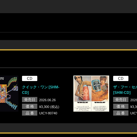
CD
CD
クイック・ワン [SHM-
ザ・フー・セ
CD]
[SHM-CD]
発売日
発売日
2026.06.26
2026
価 格
価 格
¥3,300 (税込)
¥3,
品 番
品 番
UICY-80740
UIC