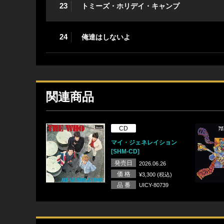
23
トミーズ・ホリデイ・キャンプ
24
俺達はしないよ
関連商品
CD
マイ・ジェネレイション
[SHM-CD]
発売日
2026.06.26
価 格
¥3,300 (税込)
品 番
UICY-80739