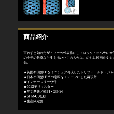
商品紹介
言わずと知れたザ・フーの代表作にしてロック・オペラの金字
の少年の数奇な半生を描いたこの大作は、のちに映画化やミ
録。
★英国初回盤LPをミニチュア再現したトリフォールド・ジャ
★日本初回盤LP帯の意匠をモチーフにした再現帯
★インナースリーヴ付
★2013年リマスター
★英文解説／歌詞・対訳付
★SHM-CD仕様
★生産限定盤