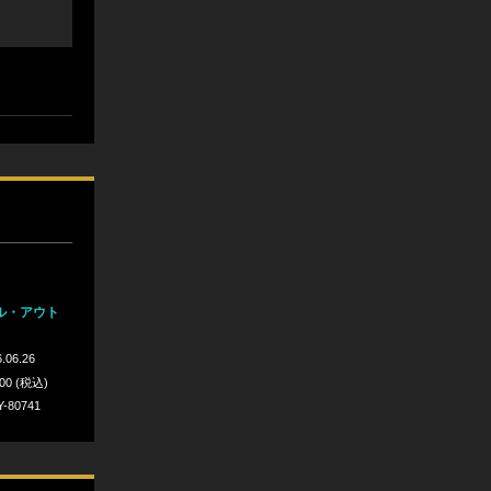
ル・アウト
.06.26
300 (税込)
Y-80741