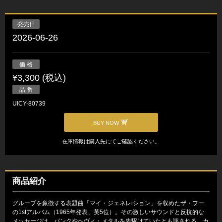
発売日
2026-06-26
価 格
¥3,300 (税込)
品 番
UICY-80739
BUY NOW
在庫情報は購入先にてご確認ください。
商品紹介
グループを象徴する表題曲「マイ・ジェネレiション」を収めたザ・フー
の1stアルバム（1965年発表、英5位）。その激しいサウンドと反抗的な
メッセージは、パンクやヘヴィ・メタルを先駆けていたとも評される。カ