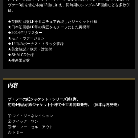
ヴァー3曲を含む本編12曲に加え、同時期のシングルAB面曲などを多数併
録。
★英国初回盤LPをミニチュア再現したジャケット仕様
★日本初回盤LP帯の意匠をモチーフにした再現帯
★2014年リマスター
★モノ・ヴァージョン
★14曲のボーナス・トラック収録
★英文解説／歌詞・対訳付
★SHM-CD仕様
★生産限定盤
内容
ザ・フーの紙ジャケット・シリーズ第1弾。
初期4作品が紙ジャケット仕様で全世界同時発売。（日本は再発売）
① マイ・ジェネレイション
② クイック・ワン
③ ザ・フー・セル・アウト
④ トミー