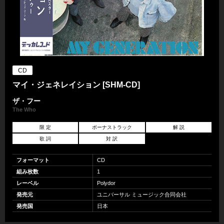
CD
マイ・ジェネレイション [SHM-CD]
ザ・フー
The Who
限 定
ボーナストラック
解 説
歌 詞
対 訳
フォーマット
CD
組み枚数
1
レーベル
Polydor
発売元
ユニバーサル ミュージック合同会社
発売国
日本