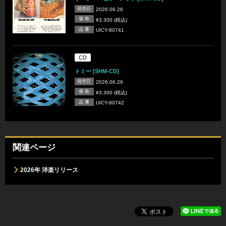
発売日
2026.06.26
価 格
¥3,300 (税込)
品 番
UICY-80741
CD
トミー [SHM-CD]
発売日
2026.06.26
価 格
¥3,300 (税込)
品 番
UICY-80742
関連ページ
2026年 洋楽リリース