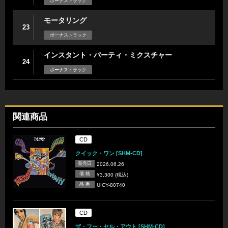
ボーナストラック
モータリング
23
ボーナストラック
インスタント・パーティ・ミクスチャー
24
ボーナストラック
関連商品
CD
クイック・ワン [SHM-CD]
発売日
2026.06.26
価 格
¥3,300 (税込)
品 番
UICY-80740
CD
ザ・フー・セル・アウト [SHM-CD]