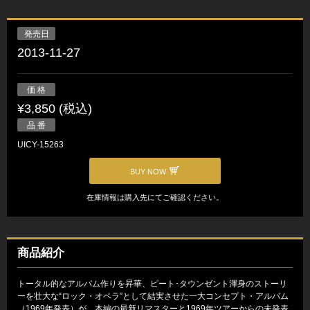
発売日
2013-11-27
価 格
¥3,850 (税込)
品 番
UICY-15263
BUY NOW
在庫情報は購入先にてご確認ください。
商品紹介
トータル的なアルバム作りを昇華、ピート･タウンゼント渾身のストーリ
ーを壮大な“ロック・オペラ”として結実させた一大コンセプト・アルバム
（1969年発表）が、本編の最新リマスターと1969年ツアーからの未発表