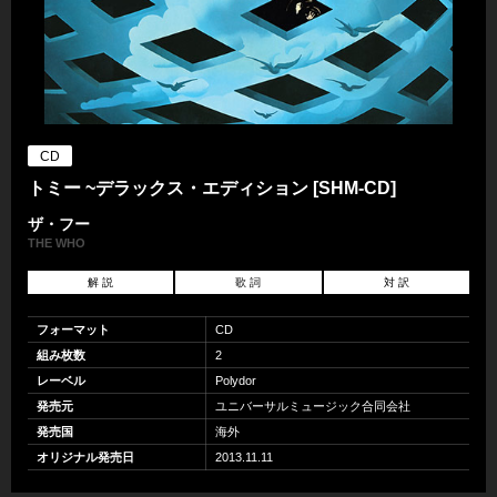
CD
トミー ~デラックス・エディション [SHM-CD]
ザ・フー
THE WHO
解 説
歌 詞
対 訳
フォーマット
CD
組み枚数
2
レーベル
Polydor
発売元
ユニバーサルミュージック合同会社
発売国
海外
オリジナル発売日
2013.11.11