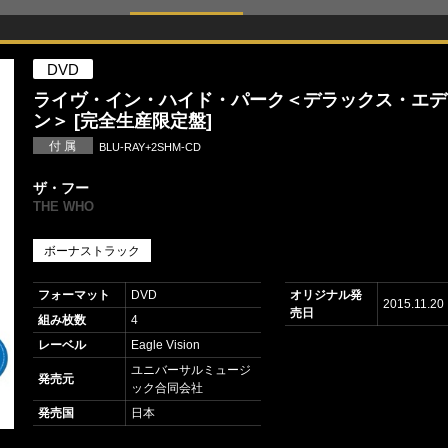
DVD
ライヴ・イン・ハイド・パーク＜デラックス・エデ
ン＞ [完全生産限定盤]
付 属
BLU-RAY+2SHM-CD
ザ・フー
THE WHO
ボーナストラック
フォーマット
DVD
オリジナル発
2015.11.20
売日
組み枚数
4
レーベル
Eagle Vision
ユニバーサルミュージ
発売元
ック合同会社
発売国
日本