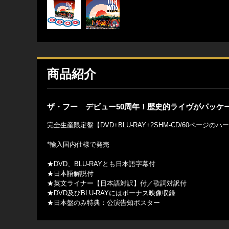
商品紹介
ザ・フー デビュー50周年！歴史的ライヴがパッケ
完全生産限定盤【DVD+BLU-RAY+2SHM-CD/60ページ
*輸入国内仕様で発売
★DVD、BLU-RAYとも日本語字幕付
★日本語解説付
★英文ライナー【日本語対訳】付／歌詞対訳付
★DVD及びBLU-RAYにはボーナス映像収録
★日本盤のみ特典：公演告知ポスター