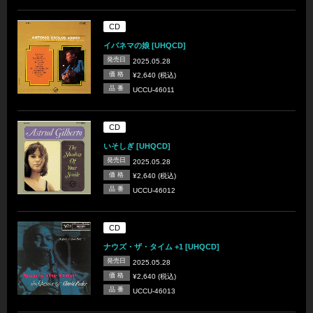
CD
イパネマの娘 [UHQCD]
発売日
2025.05.28
価 格
¥2,640 (税込)
品 番
UCCU-46011
CD
いそしぎ [UHQCD]
発売日
2025.05.28
価 格
¥2,640 (税込)
品 番
UCCU-46012
CD
ナウズ・ザ・タイム +1 [UHQCD]
発売日
2025.05.28
価 格
¥2,640 (税込)
品 番
UCCU-46013