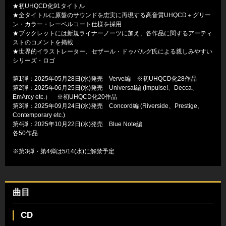
★初UHQCD化91タイトル
★全タイトルに原盤のサウンドを忠実に再現する高音質UHQCD＋グリー
ン・カラー・レーベルコート仕様を採用
★ブックレットには新規ライナーノーツに加え、各作品に関するアーティ
ストのコメントを掲載
★世界的イラストレーター、セザール・ドゥバルグ氏による親しみやすい
シリーズ・ロゴ
第1弾：2025年05月28日(水)発売 Verve編 ※初UHQCD化28作品
第2弾：2025年06月25日(水)発売 Universal編 (Impulse!、Decca、
EmArcy etc.） ※初UHQCD化20作品
第3弾：2025年09月24日(水)発売 Concord編 (Riverside、Prestige、
Contemporary etc.)
第4弾：2025年10月22日(水)発売 Blue Note編
各50作品
※第3弾・第4弾は5/14(水)に解禁予定
曲目
CD