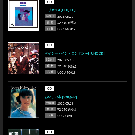
CD
トリオ '64 [UHQCD]
発売日
2025.05.28
価 格
¥2,640 (税込)
品 番
UCCU-46017
CD
ベイシー・イン・ロンドン +4 [UHQCD]
発売日
2025.05.28
価 格
¥2,640 (税込)
品 番
UCCU-46018
CD
おいしい水 [UHQCD]
発売日
2025.05.28
価 格
¥2,640 (税込)
品 番
UCCU-46019
CD