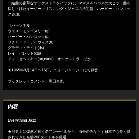
ー編曲の豪華なオーケストラをバックに、ママス＆パパスの大ヒット曲を
採り上げたイージー・リスニング・ジャズの決定盤。ハービー・ハンコッ
ク参加。
〈パーソネル〉
ウェス・モンゴメリー(g)
ハービー・ハンコック(p)
リチャード・デイヴィス(b)
グラディ・テイト(ds)
レイ・バレット(cga)
ドン・セベスキー(arr,cond)・オーケストラ ほか
★1965年9月14日〜16日、ニュージャージーにて録音
ブックレットコメント：黒田卓也
内容
Everything Jazz
★歴史上に燦然と輝く名門レーベルから、海外のみならず日本でも長く愛
されてきた名盤200タイトルを厳選