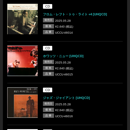
CD
フロム・レフト・トゥ・ライト +4 [UHQCD]
発売日
2025.05.28
価 格
¥2,640 (税込)
品 番
UCCU-46014
CD
ホワッツ・ニュー [UHQCD]
発売日
2025.05.28
価 格
¥2,640 (税込)
品 番
UCCU-46015
CD
ジャズ・ジャイアント [UHQCD]
発売日
2025.05.28
価 格
¥2,640 (税込)
品 番
UCCU-46016