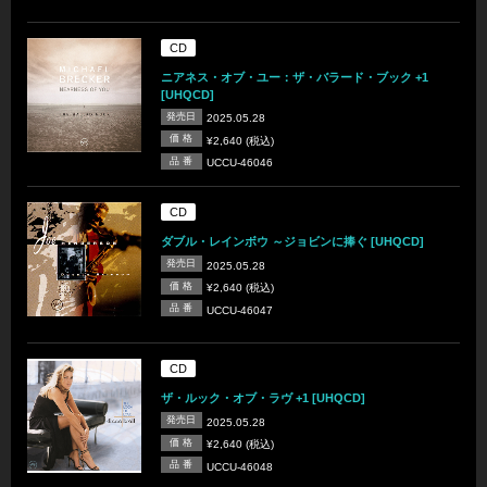
CD
ニアネス・オブ・ユー：ザ・バラード・ブック +1
[UHQCD]
発売日
2025.05.28
価 格
¥2,640 (税込)
品 番
UCCU-46046
CD
ダブル・レインボウ ～ジョビンに捧ぐ [UHQCD]
発売日
2025.05.28
価 格
¥2,640 (税込)
品 番
UCCU-46047
CD
ザ・ルック・オブ・ラヴ +1 [UHQCD]
発売日
2025.05.28
価 格
¥2,640 (税込)
品 番
UCCU-46048