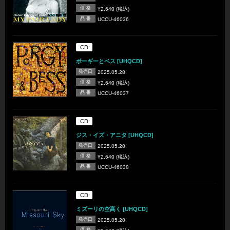
価 格
¥2,640 (税込)
品 番
UCCU-46036
CD
ポーギーとベス [UHQCD]
発売日
2025.05.28
価 格
¥2,640 (税込)
品 番
UCCU-46037
CD
ジス・イズ・アニタ [UHQCD]
発売日
2025.05.28
価 格
¥2,640 (税込)
品 番
UCCU-46038
CD
ミズーリの空高く [UHQCD]
発売日
2025.05.28
価 格