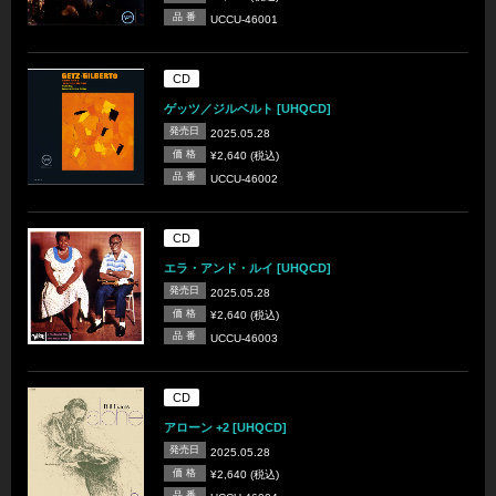
品 番
UCCU-46001
CD
ゲッツ／ジルベルト [UHQCD]
発売日
2025.05.28
価 格
¥2,640 (税込)
品 番
UCCU-46002
CD
エラ・アンド・ルイ [UHQCD]
発売日
2025.05.28
価 格
¥2,640 (税込)
品 番
UCCU-46003
CD
アローン +2 [UHQCD]
発売日
2025.05.28
価 格
¥2,640 (税込)
品 番