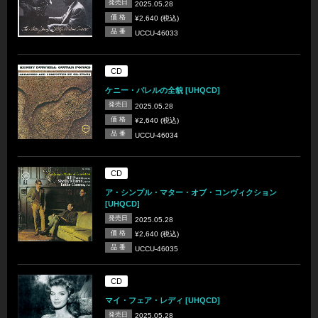
発売日
2025.05.28
価 格
¥2,640 (税込)
品 番
UCCU-46033
CD
ケニー・バレルの全貌 [UHQCD]
発売日
2025.05.28
価 格
¥2,640 (税込)
品 番
UCCU-46034
CD
ア・シンプル・マター・オブ・コンヴィクション
[UHQCD]
発売日
2025.05.28
価 格
¥2,640 (税込)
品 番
UCCU-46035
CD
マイ・フェア・レディ [UHQCD]
発売日
2025.05.28