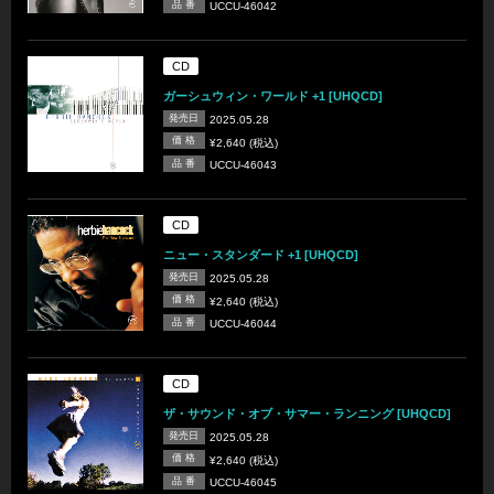
品 番
UCCU-46042
CD
ガーシュウィン・ワールド +1 [UHQCD]
発売日
2025.05.28
価 格
¥2,640 (税込)
品 番
UCCU-46043
CD
ニュー・スタンダード +1 [UHQCD]
発売日
2025.05.28
価 格
¥2,640 (税込)
品 番
UCCU-46044
CD
ザ・サウンド・オブ・サマー・ランニング [UHQCD]
発売日
2025.05.28
価 格
¥2,640 (税込)
品 番
UCCU-46045