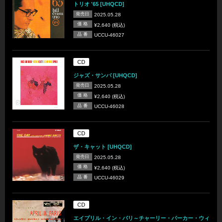
トリオ '65 [UHQCD]
発売日
2025.05.28
価 格
¥2,640 (税込)
品 番
UCCU-46027
CD
ジャズ・サンバ [UHQCD]
発売日
2025.05.28
価 格
¥2,640 (税込)
品 番
UCCU-46028
CD
ザ・キャット [UHQCD]
発売日
2025.05.28
価 格
¥2,640 (税込)
品 番
UCCU-46029
CD
エイプリル・イン・パリ～チャーリー・パーカー・ウィ