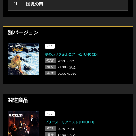
国境の南
11
別バージョン
CD
夢のカリフォルニア +1 [UHQCD]
発売日
2023.03.22
価 格
¥1,980 (税込)
品 番
UCCU-41016
関連商品
CD
プリーズ・リクエスト [UHQCD]
発売日
2025.05.28
価 格
¥2,640 (税込)