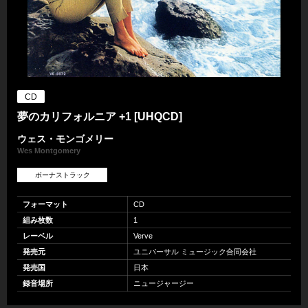
CD
夢のカリフォルニア +1 [UHQCD]
ウェス・モンゴメリー
Wes Montgomery
ボーナストラック
フォーマット
CD
組み枚数
1
レーベル
Verve
発売元
ユニバーサル ミュージック合同会社
発売国
日本
録音場所
ニュージャージー