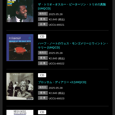
ザ・トリオ～オスカー・ピーターソン・トリオの真髄
[UHQCD]
発売日
2025.05.28
価 格
¥2,640 (税込)
品 番
UCCU-46021
CD
ハーフ・ノートのウェス・モンゴメリーとウィントン・
ケリー [UHQCD]
発売日
2025.05.28
価 格
¥2,640 (税込)
品 番
UCCU-46022
CD
ブロッサム・ディアリー +3 [UHQCD]
発売日
2025.05.28
価 格
¥2,640 (税込)
品 番
UCCU-46023
CD