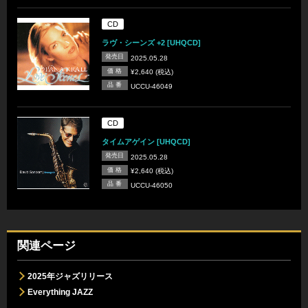
CD
ラヴ・シーンズ +2 [UHQCD]
発売日
2025.05.28
価 格
¥2,640 (税込)
品 番
UCCU-46049
CD
タイムアゲイン [UHQCD]
発売日
2025.05.28
価 格
¥2,640 (税込)
品 番
UCCU-46050
関連ページ
2025年ジャズリリース
Everything JAZZ