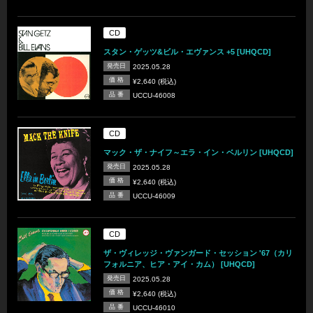
CD
スタン・ゲッツ&ビル・エヴァンス +5 [UHQCD]
発売日
2025.05.28
価 格
¥2,640 (税込)
品 番
UCCU-46008
CD
マック・ザ・ナイフ～エラ・イン・ベルリン [UHQCD]
発売日
2025.05.28
価 格
¥2,640 (税込)
品 番
UCCU-46009
CD
ザ・ヴィレッジ・ヴァンガード・セッション '67（カリ
フォルニア、ヒア・アイ・カム） [UHQCD]
発売日
2025.05.28
価 格
¥2,640 (税込)
品 番
UCCU-46010