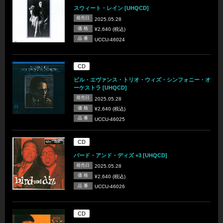
スウィート・レイン [UHQCD]
発売日
2025.05.28
価 格
¥2,640 (税込)
品 番
UCCU-46024
CD
ビル・エヴァンス・トリオ・ウィズ・シンフォニー・オ
ーケストラ [UHQCD]
発売日
2025.05.28
価 格
¥2,640 (税込)
品 番
UCCU-46025
CD
バード・アンド・ディズ +3 [UHQCD]
発売日
2025.05.28
価 格
¥2,640 (税込)
品 番
UCCU-46026
CD