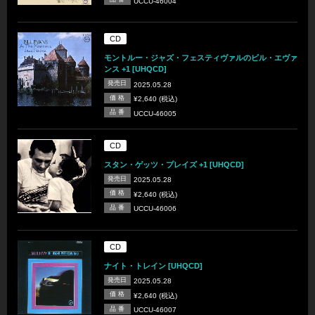
UCCU-46004
CD
モントルー・ジャズ・フェスティヴァルのビル・エヴァ
ンス +1 [UHQCD]
発売日
2025.05.28
価 格
¥2,640 (税込)
品 番
UCCU-46005
CD
スタン・ゲッツ・プレイズ +1 [UHQCD]
発売日
2025.05.28
価 格
¥2,640 (税込)
品 番
UCCU-46006
CD
ナイト・トレイン [UHQCD]
発売日
2025.05.28
価 格
¥2,640 (税込)
品 番
UCCU-46007