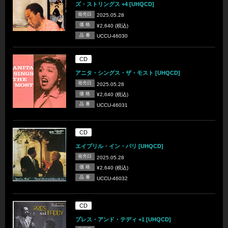
ズ・ストリングス +4 [UHQCD]
発売日
2025.05.28
価 格
¥2,640 (税込)
品 番
UCCU-46030
CD
アニタ・シングス・ザ・モスト [UHQCD]
発売日
2025.05.28
価 格
¥2,640 (税込)
品 番
UCCU-46031
CD
エイプリル・イン・パリ [UHQCD]
発売日
2025.05.28
価 格
¥2,640 (税込)
品 番
UCCU-46032
CD
プレス・アンド・テディ +1 [UHQCD]