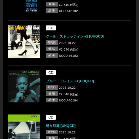
価 格
¥2,640 (税込)
品 番
UCCU-46102
CD
クール・ストラッティン +2 [UHQCD]
発売日
2025.10.22
価 格
¥2,640 (税込)
品 番
UCCU-46103
CD
ブルー・トレイン +3 [UHQCD]
発売日
2025.10.22
価 格
¥2,640 (税込)
品 番
UCCU-46104
CD
処女航海 [UHQCD]
発売日
2025.10.22
価 格
¥2,640 (税込)