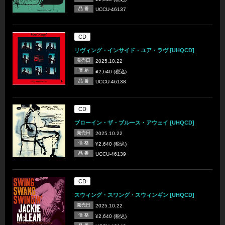
品 番
UCCU-46137
CD
リヴィング・インサイド・ユア・ラヴ [UHQCD]
発売日
2025.10.22
価 格
¥2,640 (税込)
品 番
UCCU-46138
CD
ブローイン・ザ・ブルース・アウェイ [UHQCD]
発売日
2025.10.22
価 格
¥2,640 (税込)
品 番
UCCU-46139
CD
スウィング・スワング・スウィンギン [UHQCD]
発売日
2025.10.22
価 格
¥2,640 (税込)