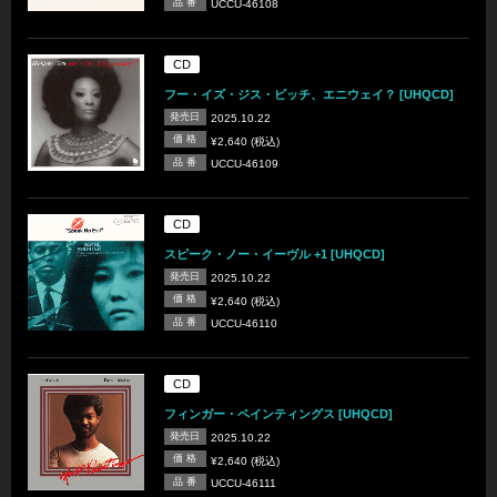
品 番
UCCU-46108
CD
フー・イズ・ジス・ビッチ、エニウェイ？ [UHQCD]
発売日
2025.10.22
価 格
¥2,640 (税込)
品 番
UCCU-46109
CD
スピーク・ノー・イーヴル +1 [UHQCD]
発売日
2025.10.22
価 格
¥2,640 (税込)
品 番
UCCU-46110
CD
フィンガー・ペインティングス [UHQCD]
発売日
2025.10.22
価 格
¥2,640 (税込)
品 番
UCCU-46111