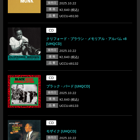
発売日
2025.10.22
価 格
¥2,640 (税込)
品 番
UCCU-46130
CD
クリフォード・ブラウン・メモリアル・アルバム +8
[UHQCD]
発売日
2025.10.22
価 格
¥2,640 (税込)
品 番
UCCU-46132
CD
ブラック・バード [UHQCD]
発売日
2025.10.22
価 格
¥2,640 (税込)
品 番
UCCU-46133
CD
モザイク [UHQCD]
発売日
2025.10.22