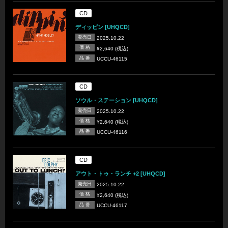
CD
ディッピン [UHQCD]
発売日
2025.10.22
価 格
¥2,640 (税込)
品 番
UCCU-46115
CD
ソウル・ステーション [UHQCD]
発売日
2025.10.22
価 格
¥2,640 (税込)
品 番
UCCU-46116
CD
アウト・トゥ・ランチ +2 [UHQCD]
発売日
2025.10.22
価 格
¥2,640 (税込)
品 番
UCCU-46117