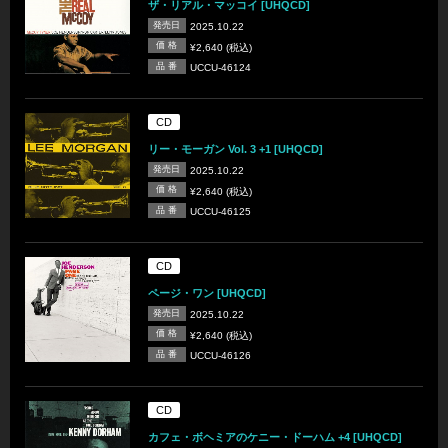
ザ・リアル・マッコイ [UHQCD]
発売日
2025.10.22
価 格
¥2,640 (税込)
品 番
UCCU-46124
CD
リー・モーガン Vol. 3 +1 [UHQCD]
発売日
2025.10.22
価 格
¥2,640 (税込)
品 番
UCCU-46125
CD
ページ・ワン [UHQCD]
発売日
2025.10.22
価 格
¥2,640 (税込)
品 番
UCCU-46126
CD
カフェ・ボヘミアのケニー・ドーハム +4 [UHQCD]