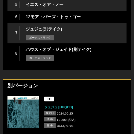
イエス・オア・ノー
5
12モア・バーズ・トゥ・ゴー
6
ジュジュ(別テイク)
7
ボーナストラック
ハウス・オブ・ジェイド(別テイク)
8
ボーナストラック
別バージョン
CD
ジュジュ [UHQCD]
発売日
2024.09.25
価 格
¥2,200 (税込)
品 番
UCCQ-9708