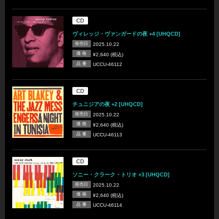
CD
ヴィレッジ・ヴァンガードの夜 +4 [UHQCD]
発売日
2025.10.22
価 格
¥2,640 (税込)
品 番
UCCU-46112
CD
チュニジアの夜 +2 [UHQCD]
発売日
2025.10.22
価 格
¥2,640 (税込)
品 番
UCCU-46113
CD
ソニー・クラーク・トリオ +3 [UHQCD]
発売日
2025.10.22
価 格
¥2,640 (税込)
品 番
UCCU-46114