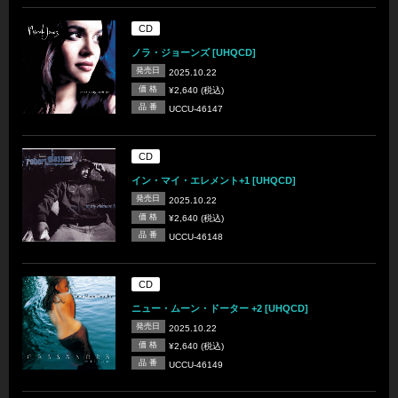
CD
ノラ・ジョーンズ [UHQCD]
発売日
2025.10.22
価 格
¥2,640 (税込)
品 番
UCCU-46147
CD
イン・マイ・エレメント+1 [UHQCD]
発売日
2025.10.22
価 格
¥2,640 (税込)
品 番
UCCU-46148
CD
ニュー・ムーン・ドーター +2 [UHQCD]
発売日
2025.10.22
価 格
¥2,640 (税込)
品 番
UCCU-46149