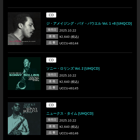
CD
ジ・アメイジング・バド・パウエル Vol. 1 +8 [UHQCD]
発売日
2025.10.22
価 格
¥2,640 (税込)
品 番
UCCU-46144
CD
ソニー・ロリンズ Vol. 2 [UHQCD]
発売日
2025.10.22
価 格
¥2,640 (税込)
品 番
UCCU-46145
CD
ニュークス・タイム [UHQCD]
発売日
2025.10.22
価 格
¥2,640 (税込)
品 番
UCCU-46146