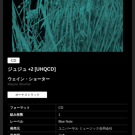
CD
ジュジュ +2 [UHQCD]
ウェイン・ショーター
Wayne Shorter
ボーナストラック
フォーマット
CD
組み枚数
1
レーベル
Blue Note
発売元
ユニバーサル ミュージック合同会社