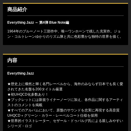
商品紹介
Everything Jazz ～ 第4弾 Blue Note編
1964年のブルーノート三部作中、唯一ワンホーンで残した充実作。ジョ
ン・コルトレーンゆかりのリズム隊と共に色彩豊かな独特の世界を描く。
内容
Everything Jazz
★歴史上に燦然と輝く名門レーベルから、海外のみならず日本でも長く愛
されてきた名盤を200タイトル厳選
★初UHQCD化多数あり！
★ブックレットには新規ライナーノーツに加え、各作品に関するアーティ
ストのコメントを掲載
★すべてのアルバムにおいて、原盤のサウンドを忠実に再現する高音質
UHQCD＋グリーン・カラー・レーベルコート仕様を採用
★世界的イラストレーター、セザール・ドゥバルグ氏による親しみやすい
シリーズ・ロゴ