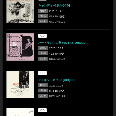
キャンディ +1 [UHQCD]
発売日
2025.10.22
価 格
¥2,640 (税込)
品 番
UCCU-46121
CD
バードランドの夜 Vol. 1 +2 [UHQCD]
発売日
2025.10.22
価 格
¥2,640 (税込)
品 番
UCCU-46122
CD
テイキン・オフ +3 [UHQCD]
発売日
2025.10.22
価 格
¥2,640 (税込)
品 番
UCCU-46123
CD