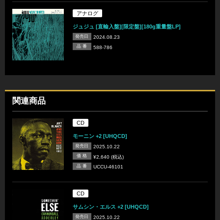
アナログ
ジュジュ [直輸入盤][限定盤][180g重量盤LP]
発売日
2024.08.23
品 番
588-786
関連商品
CD
モーニン +2 [UHQCD]
発売日
2025.10.22
価 格
¥2,640 (税込)
品 番
UCCU-46101
CD
サムシン・エルス +2 [UHQCD]
発売日
2025.10.22