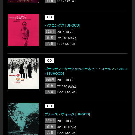
品 番
UCCU-46140
CD
ハプニングス [UHQCD]
発売日
2025.10.22
価 格
¥2,640 (税込)
品 番
UCCU-46141
CD
ゴールデン・サークルのオーネット・コールマン Vol. 1
+3 [UHQCD]
発売日
2025.10.22
価 格
¥2,640 (税込)
品 番
UCCU-46142
CD
ブルース・ウォーク [UHQCD]
発売日
2025.10.22
価 格
¥2,640 (税込)
品 番
UCCU-46143